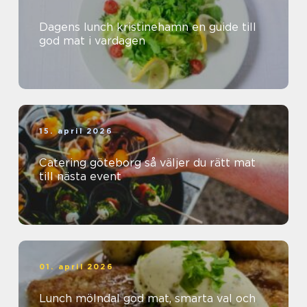
Dagens lunch kristinehamn en guide till
god mat i vardagen
15. april 2026
Catering göteborg så väljer du rätt mat
till nästa event
01. april 2026
Lunch mölndal god mat, smarta val och