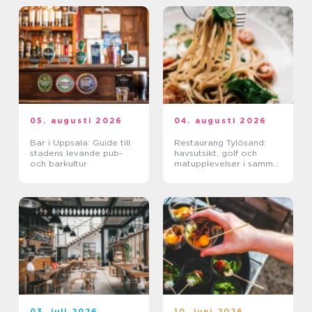
05. augusti 2026
04. augusti 2026
Bar i Uppsala: Guide till
Restaurang Tylösand:
stadens levande pub-
havsutsikt, golf och
och barkultur
matupplevelser i samma
paket
03. juli 2026
10. juni 2026