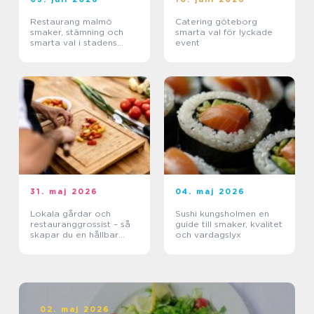
Restaurang malmö
Catering göteborg
smaker, stämning och
smarta val för lyckade
smarta val i stadens
event
hjärta
31. maj 2026
04. maj 2026
Lokala gårdar och
Sushi kungsholmen en
restauranggrossist – så
guide till smaker, kvalitet
skapar du en hållbar
och vardagslyx
matkedja från jord till
bord
02. maj 2026