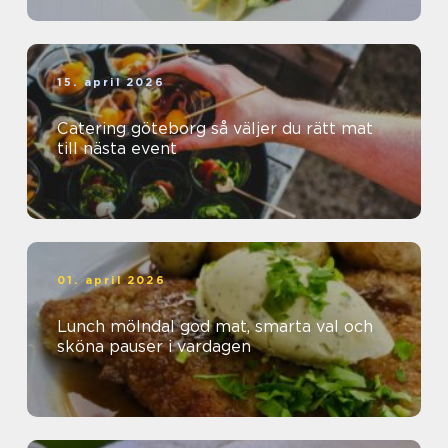
15. april 2026
Catering göteborg så väljer du rätt mat
till nästa event
01. april 2026
Lunch mölndal god mat, smarta val och
sköna pauser i vardagen