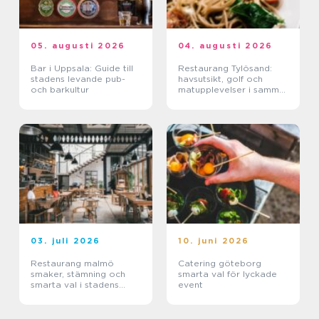
05. augusti 2026
04. augusti 2026
Bar i Uppsala: Guide till
Restaurang Tylösand:
stadens levande pub-
havsutsikt, golf och
och barkultur
matupplevelser i samma
paket
03. juli 2026
10. juni 2026
Restaurang malmö
Catering göteborg
smaker, stämning och
smarta val för lyckade
smarta val i stadens
event
hjärta