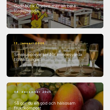
Godisbutik Örebro mer än bara
lördagsgodis
13. januari 2026
Smakupplevelser för minnesvärda
tillställningar
08. december 2025
Så gör du en god och hälsosam
fruktkompott