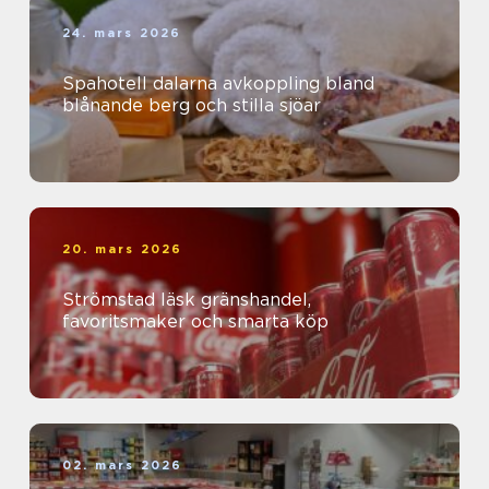
24. mars 2026
Spahotell dalarna avkoppling bland
blånande berg och stilla sjöar
20. mars 2026
Strömstad läsk gränshandel,
favoritsmaker och smarta köp
02. mars 2026