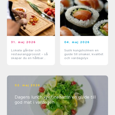
31. maj 2026
04. maj 2026
Lokala gårdar och
Sushi kungsholmen en
restauranggrossist – så
guide till smaker, kvalitet
skapar du en hållbar
och vardagslyx
matkedja från jord till
bord
02. maj 2026
Dagens lunch kristinehamn en guide till
god mat i vardagen