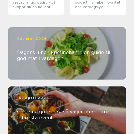
restauranggrossist – så
guide till smaker, kvalitet
skapar du en hållbar
och vardagslyx
matkedja från jord till
bord
02. maj 2026
Dagens lunch kristinehamn en guide till
god mat i vardagen
15. april 2026
Catering göteborg så väljer du rätt mat
till nästa event