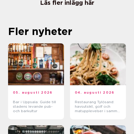
Läs fler inlägg här
Fler nyheter
05. augusti 2026
04. augusti 2026
Bar i Uppsala: Guide till
Restaurang Tylösand:
stadens levande pub-
havsutsikt, golf och
och barkultur
matupplevelser i samma
paket