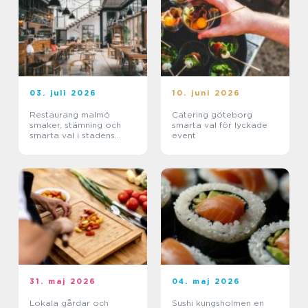
03. juli 2026
10. juni 2026
Restaurang malmö
Catering göteborg
smaker, stämning och
smarta val för lyckade
smarta val i stadens
event
hjärta
31. maj 2026
04. maj 2026
Lokala gårdar och
Sushi kungsholmen en