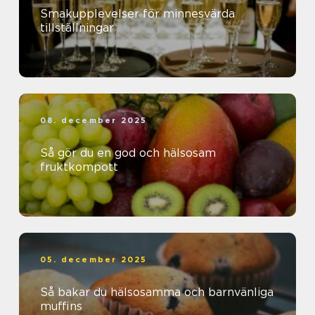
Smakupplevelser för minnesvärda
tillställningar
08. december 2025
Så gör du en god och hälsosam
fruktkompott
05. december 2025
Så bakar du hälsosamma och barnvänliga
muffins