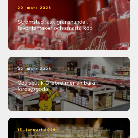
20. mars 2026
Strömstad läsk gränshandel,
favoritsmaker och smarta köp
02. mars 2026
Godisbutik Örebro mer än bara
lördagsgodis
13. januari 2026