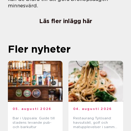
minnesvärd.
Läs fler inlägg här
Fler nyheter
05. augusti 2026
04. augusti 2026
Bar i Uppsala: Guide till
Restaurang Tylösand:
stadens levande pub-
havsutsikt, golf och
och barkultur
matupplevelser i samma