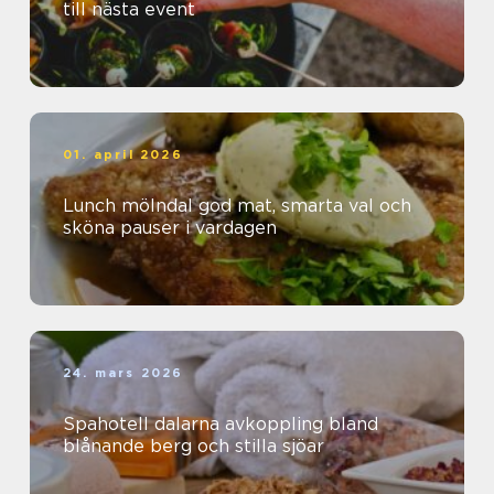
till nästa event
01. april 2026
Lunch mölndal god mat, smarta val och
sköna pauser i vardagen
24. mars 2026
Spahotell dalarna avkoppling bland
blånande berg och stilla sjöar