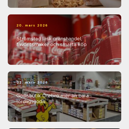
20. mars 2026
Strömstad läsk gränshandel,
favoritsmaker och smarta köp
02. mars 2026
Godisbutik Örebro mer än bara
lördagsgodis