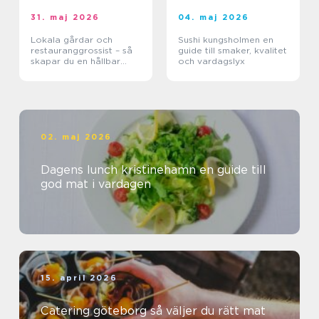
31. maj 2026
04. maj 2026
Lokala gårdar och
Sushi kungsholmen en
restauranggrossist – så
guide till smaker, kvalitet
skapar du en hållbar
och vardagslyx
matkedja från jord till
bord
02. maj 2026
Dagens lunch kristinehamn en guide till
god mat i vardagen
15. april 2026
Catering göteborg så väljer du rätt mat