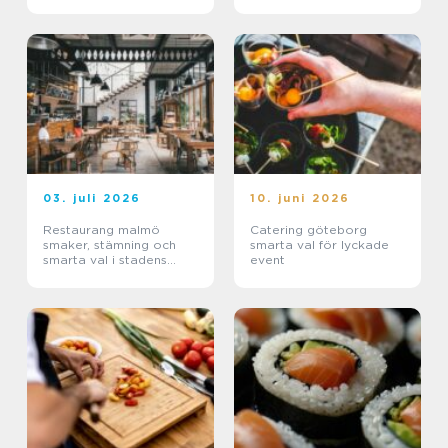
paket
03. juli 2026
10. juni 2026
Restaurang malmö
Catering göteborg
smaker, stämning och
smarta val för lyckade
smarta val i stadens
event
hjärta