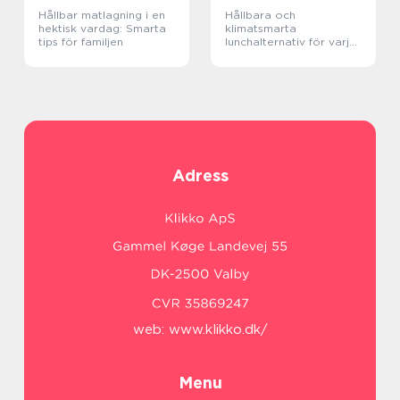
Hållbar matlagning i en
Hållbara och
hektisk vardag: Smarta
klimatsmarta
tips för familjen
lunchalternativ för varje
dag
Adress
web:
www.klikko.dk/
Menu