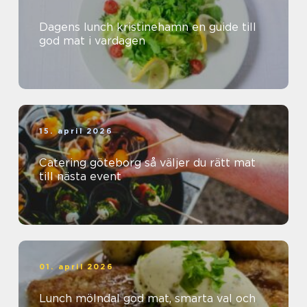
Dagens lunch kristinehamn en guide till
god mat i vardagen
15. april 2026
Catering göteborg så väljer du rätt mat
till nästa event
01. april 2026
Lunch mölndal god mat, smarta val och