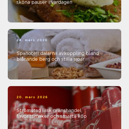
sköna pauser i vardagen
24. mars 2026
Spahotell dalarna avkoppling bland
blånande berg och stilla sjöar
20. mars 2026
Strömstad läsk gränshandel,
favoritsmaker och smarta köp