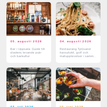
05. augusti 2026
04. augusti 2026
Bar i Uppsala: Guide till
Restaurang Tylösand:
stadens levande pub-
havsutsikt, golf och
och barkultur
matupplevelser i samma
paket
03. juli 2026
10. juni 2026