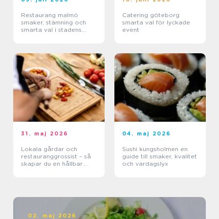
Restaurang malmö
Catering göteborg
smaker, stämning och
smarta val för lyckade
smarta val i stadens
event
hjärta
31. maj 2026
04. maj 2026
Lokala gårdar och
Sushi kungsholmen en
restauranggrossist – så
guide till smaker, kvalitet
skapar du en hållbar
och vardagslyx
matkedja från jord till
bord
02. maj 2026