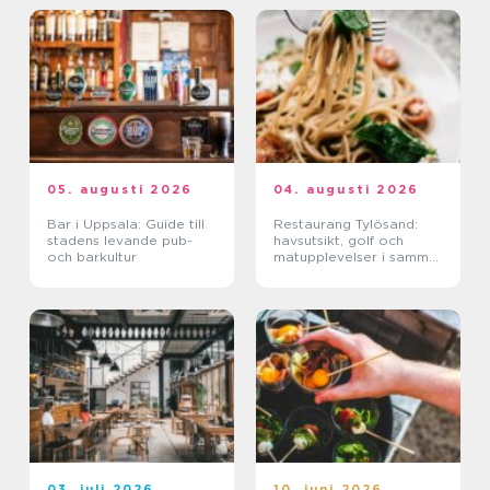
05. augusti 2026
04. augusti 2026
Bar i Uppsala: Guide till
Restaurang Tylösand:
stadens levande pub-
havsutsikt, golf och
och barkultur
matupplevelser i samma
paket
03. juli 2026
10. juni 2026