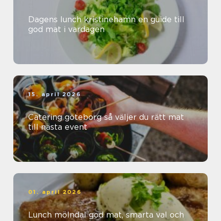
Dagens lunch kristinehamn en guide till
god mat i vardagen
15. april 2026
Catering göteborg så väljer du rätt mat
till nästa event
01. april 2026
Lunch mölndal god mat, smarta val och