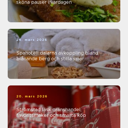
sköna pauser i vardagen
24. mars 2026
Spahotell dalarna avkoppling bland
blånande berg och stilla sjöar
20. mars 2026
Strömstad läsk gränshandel,
favoritsmaker och smarta köp