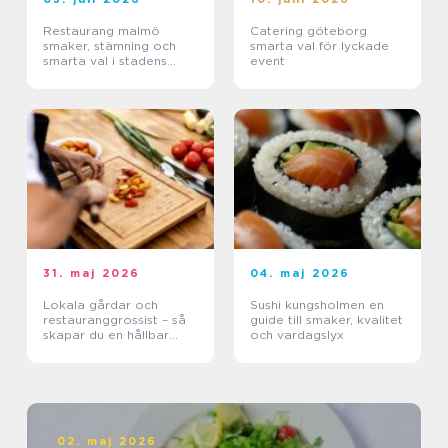
Restaurang malmö
Catering göteborg
smaker, stämning och
smarta val för lyckade
smarta val i stadens
event
hjärta
31. maj 2026
04. maj 2026
Lokala gårdar och
Sushi kungsholmen en
restauranggrossist – så
guide till smaker, kvalitet
skapar du en hållbar
och vardagslyx
matkedja från jord till
bord
02. maj 2026