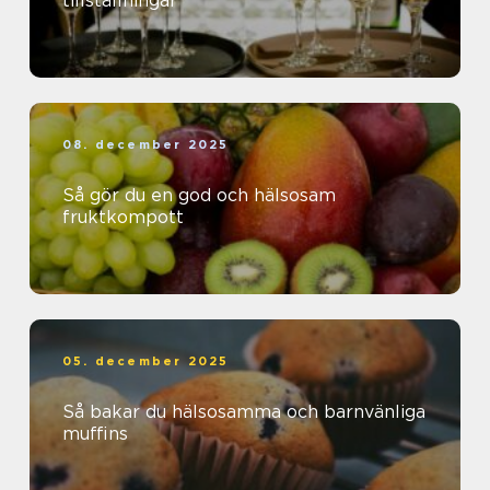
tillställningar
08. december 2025
Så gör du en god och hälsosam
fruktkompott
05. december 2025
Så bakar du hälsosamma och barnvänliga
muffins