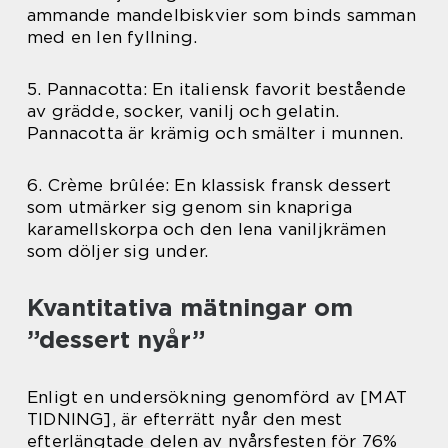
ammande mandelbiskvier som binds samman
med en len fyllning.
5. Pannacotta: En italiensk favorit bestående
av grädde, socker, vanilj och gelatin.
Pannacotta är krämig och smälter i munnen.
6. Crème brûlée: En klassisk fransk dessert
som utmärker sig genom sin knapriga
karamellskorpa och den lena vaniljkrämen
som döljer sig under.
Kvantitativa mätningar om
”dessert nyår”
Enligt en undersökning genomförd av [MAT
TIDNING], är efterrätt nyår den mest
efterlängtade delen av nyårsfesten för 76%