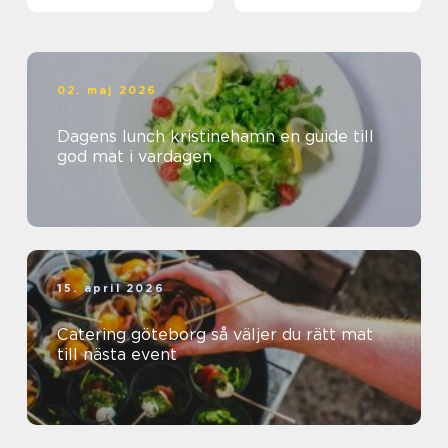
bord
02. maj 2026
Dagens lunch kristinehamn en guide till
god mat i vardagen
15. april 2026
Catering göteborg så väljer du rätt mat
till nästa event