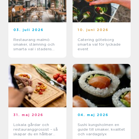
03. juli 2026
10. juni 2026
Restaurang malmö
Catering göteborg
smaker, stämning och
smarta val för lyckade
smarta val i stadens
event
hjärta
31. maj 2026
04. maj 2026
Lokala gårdar och
Sushi kungsholmen en
restauranggrossist – så
guide till smaker, kvalitet
skapar du en hållbar
och vardagslyx
matkedja från jord till