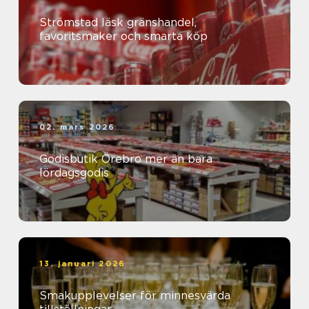
Strömstad läsk gränshandel,
favoritsmaker och smarta köp
02. mars 2026
Godisbutik Örebro mer än bara
lördagsgodis
13. januari 2026
Smakupplevelser för minnesvärda