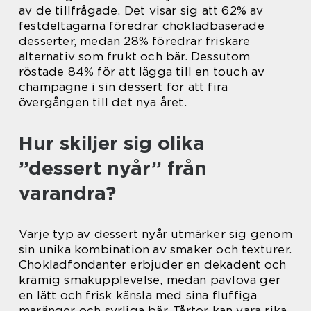
av de tillfrågade. Det visar sig att 62% av
festdeltagarna föredrar chokladbaserade
desserter, medan 28% föredrar friskare
alternativ som frukt och bär. Dessutom
röstade 84% för att lägga till en touch av
champagne i sin dessert för att fira
övergången till det nya året.
Hur skiljer sig olika
”dessert nyår” från
varandra?
Varje typ av dessert nyår utmärker sig genom
sin unika kombination av smaker och texturer.
Chokladfondanter erbjuder en dekadent och
krämig smakupplevelse, medan pavlova ger
en lätt och frisk känsla med sina fluffiga
maränger och syrliga bär. Tårtor kan vara rika