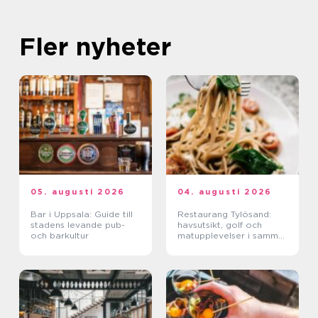
Fler nyheter
05. augusti 2026
04. augusti 2026
Bar i Uppsala: Guide till
Restaurang Tylösand:
stadens levande pub-
havsutsikt, golf och
och barkultur
matupplevelser i samma
paket