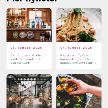
05. augusti 2026
04. augusti 2026
Bar i Uppsala: Guide till
Restaurang Tylösand:
stadens levande pub-
havsutsikt, golf och
och barkultur
matupplevelser i samma
paket