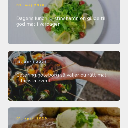
02. maj 2026
Dagens lunch kristinehamn en guide till
god mat i vardagen
15. april 2026
Catering göteborg så väljer du rätt mat
till nästa event
01. april 2026