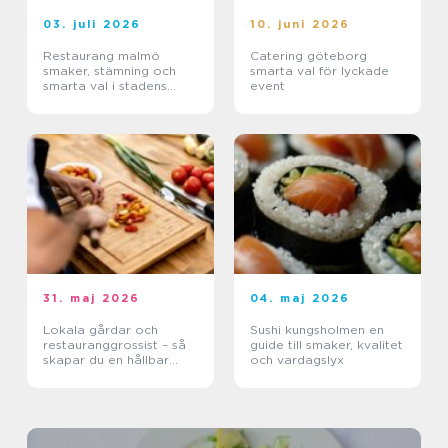
03. juli 2026
10. juni 2026
Restaurang malmö
Catering göteborg
smaker, stämning och
smarta val för lyckade
smarta val i stadens
event
hjärta
31. maj 2026
04. maj 2026
Lokala gårdar och
Sushi kungsholmen en
restauranggrossist – så
guide till smaker, kvalitet
skapar du en hållbar
och vardagslyx
matkedja från jord till
bord