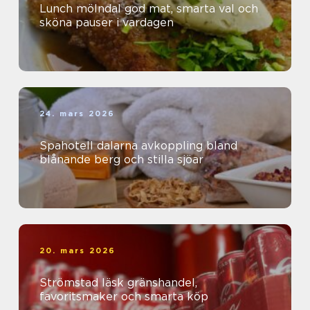
Lunch mölndal god mat, smarta val och
sköna pauser i vardagen
24. mars 2026
Spahotell dalarna avkoppling bland
blånande berg och stilla sjöar
20. mars 2026
Strömstad läsk gränshandel,
favoritsmaker och smarta köp