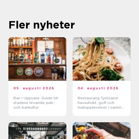
Fler nyheter
05. augusti 2026
04. augusti 2026
Bar i Uppsala: Guide till
Restaurang Tylösand:
stadens levande pub-
havsutsikt, golf och
och barkultur
matupplevelser i samma
paket