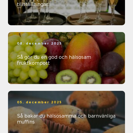
tillställningar
08. december 2025
Så gör du en god och hälsosam
fruktkompott
05. december 2025
Så bakar du hälsosamma och barnvänliga
muffins