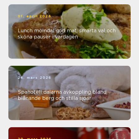
01. april 2026
Lunch mölndal god mat, smarta val och
sköna pauser i vardagen
24. mars 2026
Spahotell dalarna avkoppling bland
blånande berg och stilla sjöar