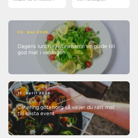
matkedja från jord till
bord
02. maj 2026
Dagens lunch kristinehamn en guide till
god mat i vardagen
15. april 2026
Catering göteborg så väljer du rätt mat
till nästa event