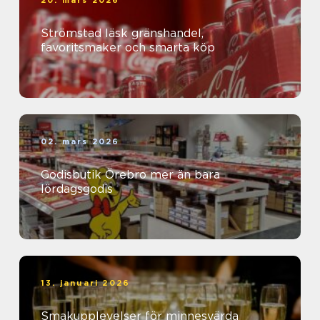
20. mars 2026
Strömstad läsk gränshandel,
favoritsmaker och smarta köp
02. mars 2026
Godisbutik Örebro mer än bara
lördagsgodis
13. januari 2026
Smakupplevelser för minnesvärda