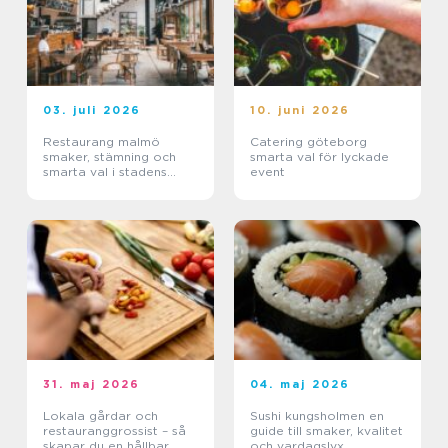
03. juli 2026
10. juni 2026
Restaurang malmö
Catering göteborg
smaker, stämning och
smarta val för lyckade
smarta val i stadens
event
hjärta
31. maj 2026
04. maj 2026
Lokala gårdar och
Sushi kungsholmen en
restauranggrossist – så
guide till smaker, kvalitet
skapar du en hållbar
och vardagslyx