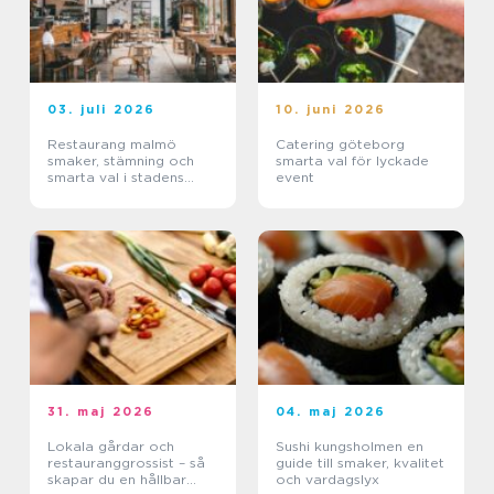
03. juli 2026
10. juni 2026
Restaurang malmö
Catering göteborg
smaker, stämning och
smarta val för lyckade
smarta val i stadens
event
hjärta
31. maj 2026
04. maj 2026
Lokala gårdar och
Sushi kungsholmen en
restauranggrossist – så
guide till smaker, kvalitet
skapar du en hållbar
och vardagslyx