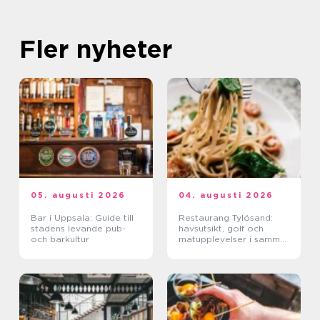
Fler nyheter
05. augusti 2026
04. augusti 2026
Bar i Uppsala: Guide till
Restaurang Tylösand:
stadens levande pub-
havsutsikt, golf och
och barkultur
matupplevelser i samma
paket