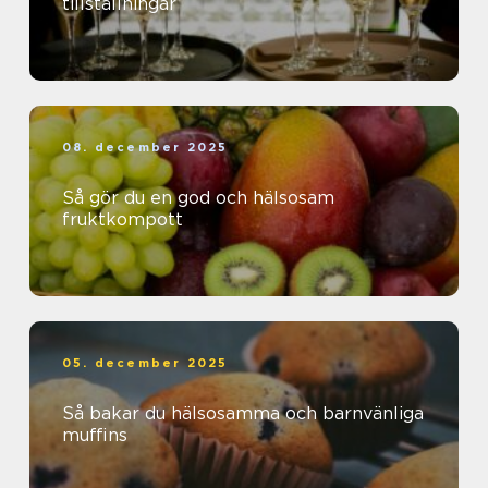
tillställningar
08. december 2025
Så gör du en god och hälsosam
fruktkompott
05. december 2025
Så bakar du hälsosamma och barnvänliga
muffins