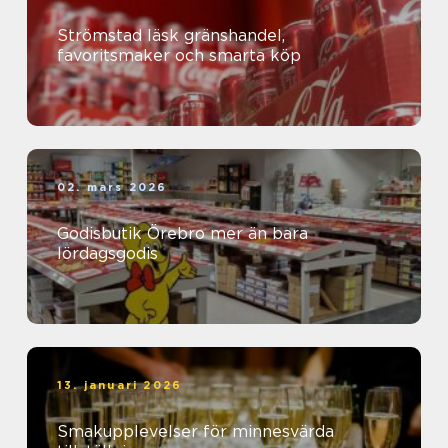
Strömstad läsk gränshandel,
favoritsmaker och smarta köp
02. mars 2026
Godisbutik Örebro mer än bara
lördagsgodis
13. januari 2026
Smakupplevelser för minnesvärda