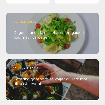
matkedja från jord till
bord
02. maj 2026
Dagens lunch kristinehamn en guide till
god mat i vardagen
15. april 2026
Catering göteborg så väljer du rätt mat
till nästa event