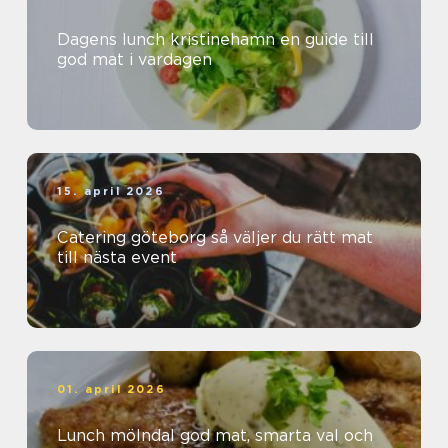
Dagens lunch kristinehamn en guide till
god mat i vardagen
15. april 2026
Catering göteborg så väljer du rätt mat
till nästa event
01. april 2026
Lunch mölndal god mat, smarta val och