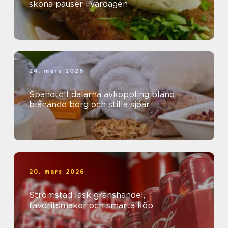
sköna pauser i vardagen
24. mars 2026
Spahotell dalarna avkoppling bland
blånande berg och stilla sjöar
20. mars 2026
Strömstad läsk gränshandel,
favoritsmaker och smarta köp