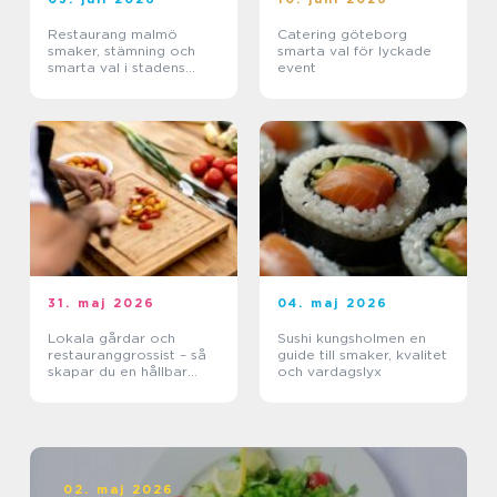
Restaurang malmö
Catering göteborg
smaker, stämning och
smarta val för lyckade
smarta val i stadens
event
hjärta
31. maj 2026
04. maj 2026
Lokala gårdar och
Sushi kungsholmen en
restauranggrossist – så
guide till smaker, kvalitet
skapar du en hållbar
och vardagslyx
matkedja från jord till
bord
02. maj 2026