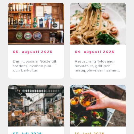
05. augusti 2026
04. augusti 2026
Bar i Uppsala: Guide till
Restaurang Tylösand:
stadens levande pub-
havsutsikt, golf och
och barkultur
matupplevelser i samma
paket
03. juli 2026
10. juni 2026