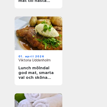
mat till nästa
event
01. april 2026
Viktoria Uddenholm
Lunch mölndal
god mat, smarta
val och sköna
pauser i vardagen