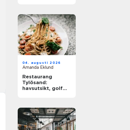
barkultur
04. augusti 2026
Amanda Eklund
Restaurang
Tylösand:
havsutsikt, golf
och
matupplevelser i
samma paket