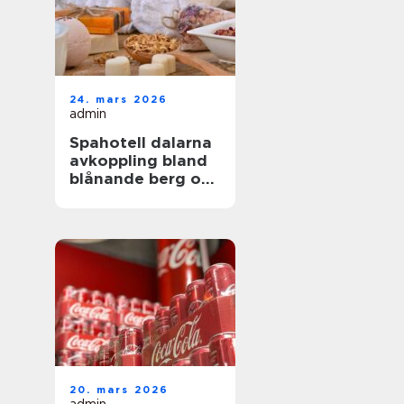
24. mars 2026
admin
Spahotell dalarna
avkoppling bland
blånande berg och
stilla sjöar
20. mars 2026