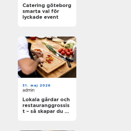
Catering göteborg
smarta val för
lyckade event
31. maj 2026
admin
Lokala gårdar och
restauranggrossis
t – så skapar du en
hållbar matkedja
från jord till bord