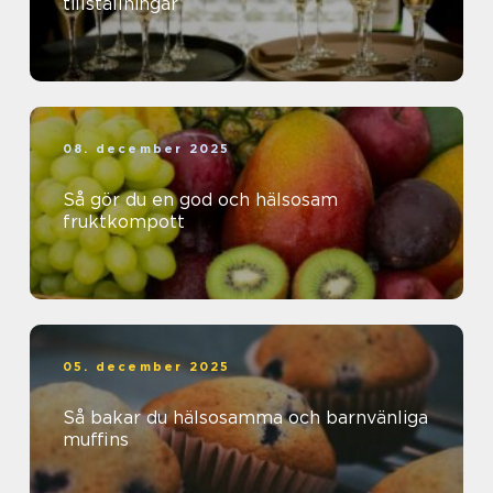
tillställningar
08. december 2025
Så gör du en god och hälsosam
fruktkompott
05. december 2025
Så bakar du hälsosamma och barnvänliga
muffins