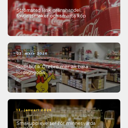
Strömstad läsk gränshandel,
favoritsmaker och smarta köp
02. mars 2026
Godisbutik Örebro mer än bara
lördagsgodis
13. januari 2026
Smakupplevelser för minnesvärda