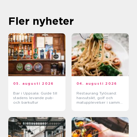
Fler nyheter
05. augusti 2026
04. augusti 2026
Bar i Uppsala: Guide till
Restaurang Tylösand:
stadens levande pub-
havsutsikt, golf och
och barkultur
matupplevelser i samma
paket