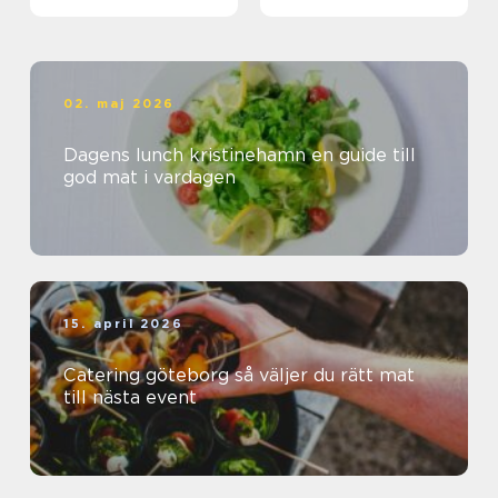
matkedja från jord till
bord
02. maj 2026
Dagens lunch kristinehamn en guide till
god mat i vardagen
15. april 2026
Catering göteborg så väljer du rätt mat
till nästa event