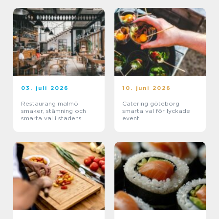
03. juli 2026
10. juni 2026
Restaurang malmö
Catering göteborg
smaker, stämning och
smarta val för lyckade
smarta val i stadens
event
hjärta