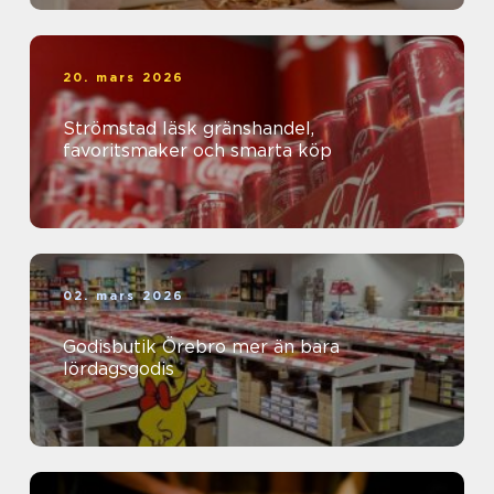
20. mars 2026
Strömstad läsk gränshandel,
favoritsmaker och smarta köp
02. mars 2026
Godisbutik Örebro mer än bara
lördagsgodis