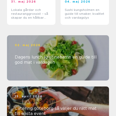
31. maj 2026
04. maj 2026
Lokala gårdar och
Sushi kungsholmen en
restauranggrossist – så
guide till smaker, kvalitet
skapar du en hållbar
och vardagslyx
matkedja från jord till
bord
02. maj 2026
Dagens lunch kristinehamn en guide till
god mat i vardagen
15. april 2026
Catering göteborg så väljer du rätt mat
till nästa event