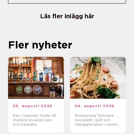
Läs fler inlägg här
Fler nyheter
05. augusti 2026
04. augusti 2026
Bar i Uppsala: Guide till
Restaurang Tylösand:
stadens levande pub-
havsutsikt, golf och
och barkultur
matupplevelser i samma
paket