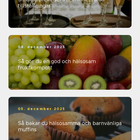
tillställningar
08. december 2025
Så gör du en god och hälsosam
fruktkompott
05. december 2025
Så bakar du hälsosamma och barnvänliga
muffins