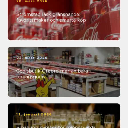
20. mars 2026
Strömstad läsk gränshandel,
favoritsmaker och smarta köp
02. mars 2026
Godisbutik Örebro mer än bara
lördagsgodis
13. januari 2026
Smakupplevelser för minnesvärda