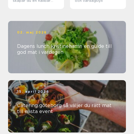
skapar du en hållbar
och vardagslyx
matkedja från jord till
bord
02. maj 2026
Dagens lunch kristinehamn en guide till
god mat i vardagen
15. april 2026
Catering göteborg så väljer du rätt mat
till nästa event