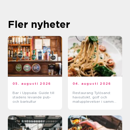
Fler nyheter
05. augusti 2026
04. augusti 2026
Bar i Uppsala: Guide till
Restaurang Tylösand:
stadens levande pub-
havsutsikt, golf och
och barkultur
matupplevelser i samma
paket