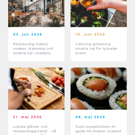
03. juli 2026
10. juni 2026
Restaurang malmö
Catering göteborg
smaker, stämning och
smarta val för lyckade
smarta val i stadens
event
hjärta
31. maj 2026
04. maj 2026
Lokala gårdar och
Sushi kungsholmen en
restauranggrossist – så
guide till smaker, kvalitet