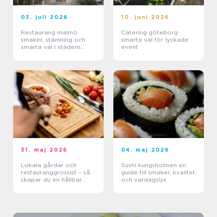
03. juli 2026
10. juni 2026
Restaurang malmö
Catering göteborg
smaker, stämning och
smarta val för lyckade
smarta val i stadens
event
hjärta
31. maj 2026
04. maj 2026
Lokala gårdar och
Sushi kungsholmen en
restauranggrossist – så
guide till smaker, kvalitet
skapar du en hållbar
och vardagslyx
matkedja från jord till
bord