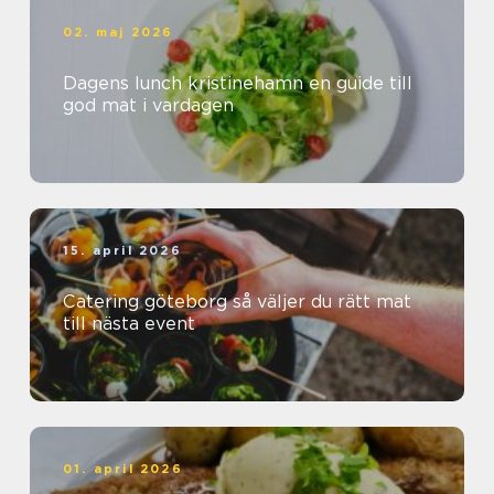
02. maj 2026
Dagens lunch kristinehamn en guide till
god mat i vardagen
15. april 2026
Catering göteborg så väljer du rätt mat
till nästa event
01. april 2026