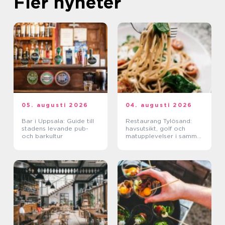
Fler nyheter
05. augusti 2026
04. augusti 2026
Bar i Uppsala: Guide till
Restaurang Tylösand:
stadens levande pub-
havsutsikt, golf och
och barkultur
matupplevelser i samma
paket