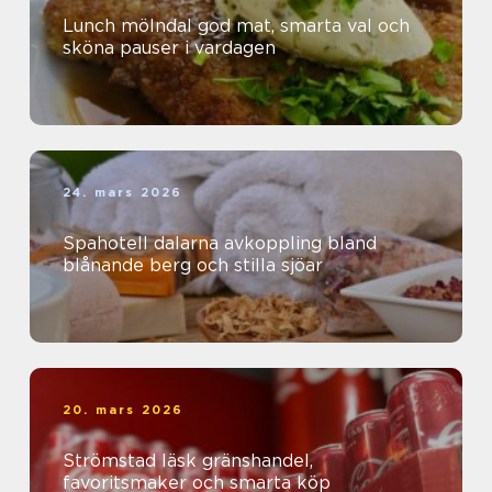
Lunch mölndal god mat, smarta val och
sköna pauser i vardagen
24. mars 2026
Spahotell dalarna avkoppling bland
blånande berg och stilla sjöar
20. mars 2026
Strömstad läsk gränshandel,
favoritsmaker och smarta köp