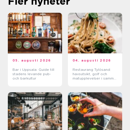
Fler nyheter
05. augusti 2026
04. augusti 2026
Bar i Uppsala: Guide till
Restaurang Tylösand:
stadens levande pub-
havsutsikt, golf och
och barkultur
matupplevelser i samma
paket