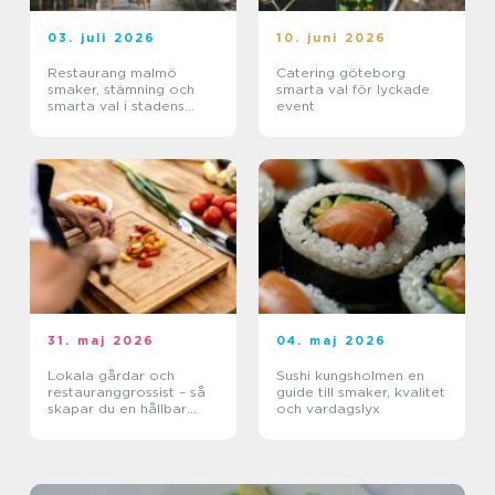
03. juli 2026
10. juni 2026
Restaurang malmö
Catering göteborg
smaker, stämning och
smarta val för lyckade
smarta val i stadens
event
hjärta
31. maj 2026
04. maj 2026
Lokala gårdar och
Sushi kungsholmen en
restauranggrossist – så
guide till smaker, kvalitet
skapar du en hållbar
och vardagslyx
matkedja från jord till
bord