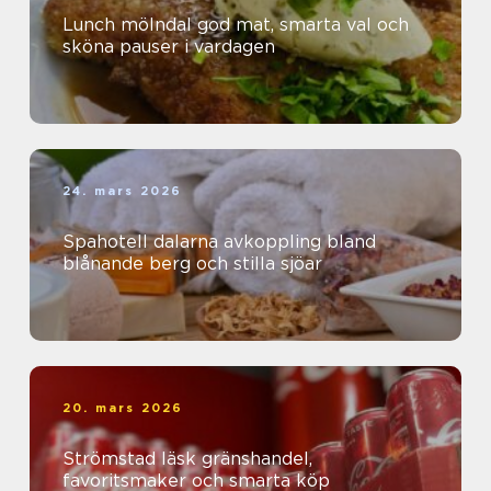
Lunch mölndal god mat, smarta val och
sköna pauser i vardagen
24. mars 2026
Spahotell dalarna avkoppling bland
blånande berg och stilla sjöar
20. mars 2026
Strömstad läsk gränshandel,
favoritsmaker och smarta köp