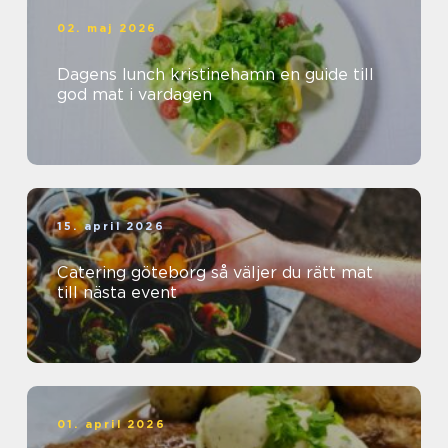
02. maj 2026
Dagens lunch kristinehamn en guide till
god mat i vardagen
15. april 2026
Catering göteborg så väljer du rätt mat
till nästa event
01. april 2026