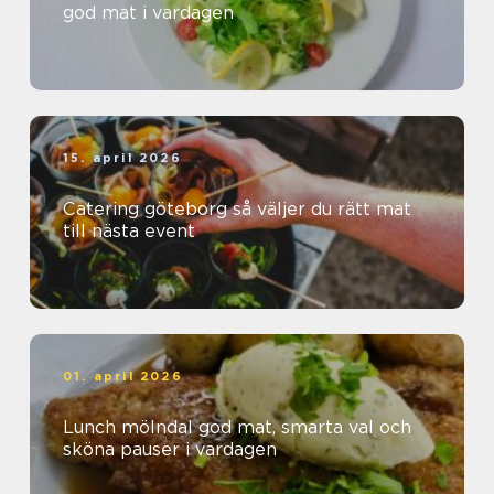
god mat i vardagen
15. april 2026
Catering göteborg så väljer du rätt mat
till nästa event
01. april 2026
Lunch mölndal god mat, smarta val och
sköna pauser i vardagen