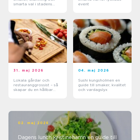
smarta val i stadens
event
hjärta
31. maj 2026
04. maj 2026
Lokala gårdar och
Sushi kungsholmen en
restauranggrossist – så
guide till smaker, kvalitet
skapar du en hållbar
och vardagslyx
matkedja från jord till
bord
02. maj 2026
Dagens lunch kristinehamn en guide till