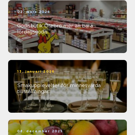
02. mars 2026
Godisbutik Örebro mer än bara
lördagsgodis
13. januari 2026
Smakupplevelser för minnesvärda
tillställningar
08. december 2025