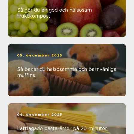
Så gör du en god och hälsosam
fruktkompott
05. december 2025
Så bakar du hälsosamma och barnvänliga
muffins
04. december 2025
Lättlagade pastarätter på 20 minuter