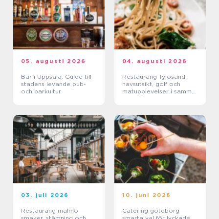
05. augusti 2026
04. augusti 2026
Bar i Uppsala: Guide till
Restaurang Tylösand:
stadens levande pub-
havsutsikt, golf och
och barkultur
matupplevelser i samma
paket
03. juli 2026
10. juni 2026
Restaurang malmö
Catering göteborg
smaker, stämning och
smarta val för lyckade