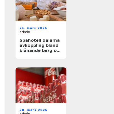
24. mars 2026
admin
Spahotell dalarna
avkoppling bland
blånande berg och
stilla sjöar
20. mars 2026