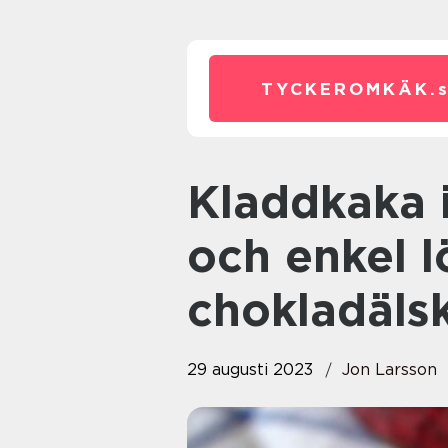
TYCKEROMKÄK.
Kladdkaka i mikron: En snabb
och enkel l
chokladäls
29 augusti 2023
Jon Larsson