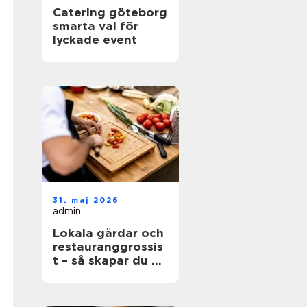
Catering göteborg
smarta val för
lyckade event
31. maj 2026
admin
Lokala gårdar och
restauranggrossis
t – så skapar du en
hållbar matkedja
från jord till bord