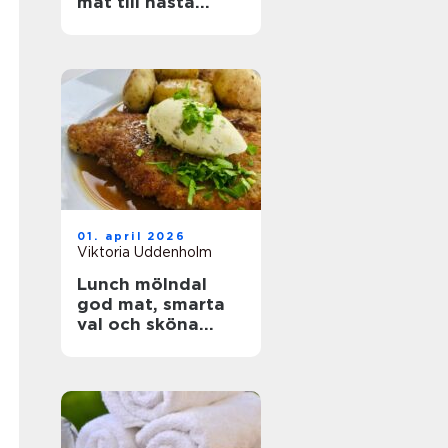
mat till nästa
event
01. april 2026
Viktoria Uddenholm
Lunch mölndal
god mat, smarta
val och sköna
pauser i vardagen