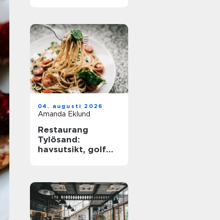
barkultur
04. augusti 2026
Amanda Eklund
Restaurang
Tylösand:
havsutsikt, golf
och
matupplevelser i
samma paket