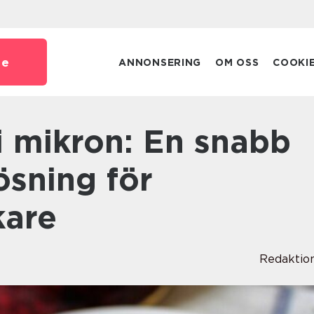
se
ANNONSERING
OM OSS
COOKI
ösning för
kare
Redaktio