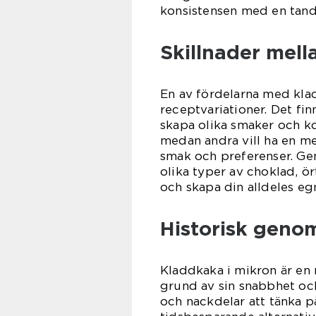
konsistensen med en tandp
Skillnader mell
En av fördelarna med kladd
receptvariationer. Det fin
skapa olika smaker och ko
medan andra vill ha en me
smak och preferenser. G
olika typer av choklad, ör
och skapa din alldeles eg
Historisk geno
Kladdkaka i mikron är en 
grund av sin snabbhet och
och nackdelar att tänka p