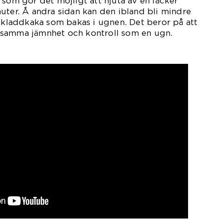
 som gör det möjligt att njuta av en läcker
uter. Å andra sidan kan den ibland bli mindre
l kladdkaka som bakas i ugnen. Det beror på att
 samma jämnhet och kontroll som en ugn.