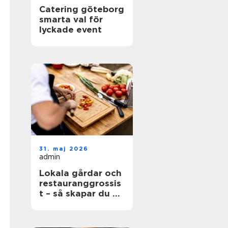
Catering göteborg
smarta val för
lyckade event
31. maj 2026
admin
Lokala gårdar och
restauranggrossis
t – så skapar du en
hållbar matkedja
från jord till bord