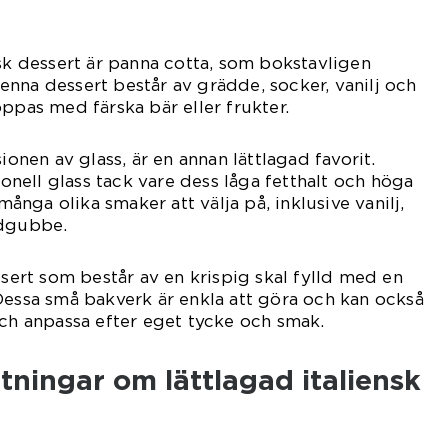
nsk dessert är panna cotta, som bokstavligen
nna dessert består av grädde, socker, vanilj och
oppas med färska bär eller frukter.
ionen av glass, är en annan lättlagad favorit.
tionell glass tack vare dess låga fetthalt och höga
 många olika smaker att välja på, inklusive vanilj,
rdgubbe.
ssert som består av en krispig skal fylld med en
Dessa små bakverk är enkla att göra och kan också
och anpassa efter eget tycke och smak.
tningar om lättlagad italiensk