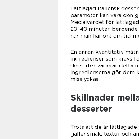
Lättlagad italiensk desser
parameter kan vara den ge
Medelvärdet för lättlagad
20-40 minuter, beroende p
när man har ont om tid me
En annan kvantitativ mätn
ingredienser som krävs för
desserter varierar detta m
ingredienserna gör dem lä
misslyckas.
Skillnader mella
desserter
Trots att de är lättlagade 
gäller smak, textur och a