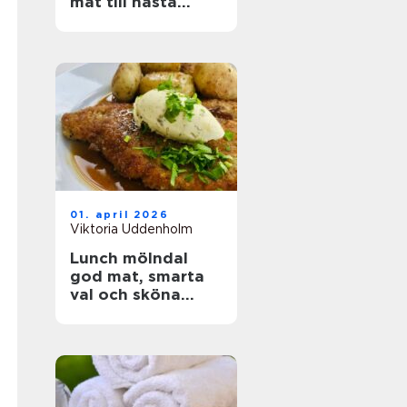
mat till nästa
event
01. april 2026
Viktoria Uddenholm
Lunch mölndal
god mat, smarta
val och sköna
pauser i vardagen