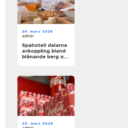
24. mars 2026
admin
Spahotell dalarna
avkoppling bland
blånande berg och
stilla sjöar
20. mars 2026