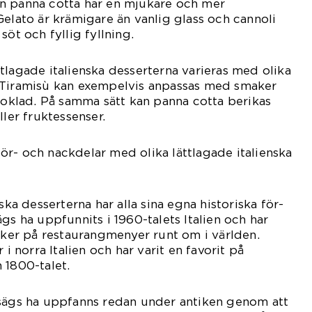
n panna cotta har en mjukare och mer
Gelato är krämigare än vanlig glass och cannoli
söt och fyllig fyllning.
tlagade italienska desserterna varieras med olika
 Tiramisù kan exempelvis anpassas med smaker
choklad. På samma sätt kan panna cotta berikas
ller fruktessenser.
r- och nackdelar med olika lättlagade italienska
ska desserterna har alla sina egna historiska för-
gs ha uppfunnits i 1960-talets Italien och har
siker på restaurangmenyer runt om i världen.
 i norra Italien och har varit en favorit på
 1800-talet.
 sägs ha uppfanns redan under antiken genom att