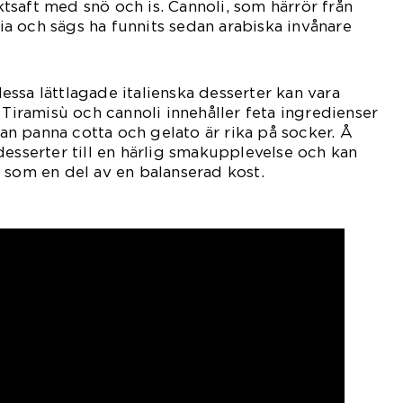
saft med snö och is. Cannoli, som härrör från
oria och sägs ha funnits sedan arabiska invånare
ssa lättlagade italienska desserter kan vara
 Tiramisù och cannoli innehåller feta ingredienser
n panna cotta och gelato är rika på socker. Å
desserter till en härlig smakupplevelse och kan
 som en del av en balanserad kost.