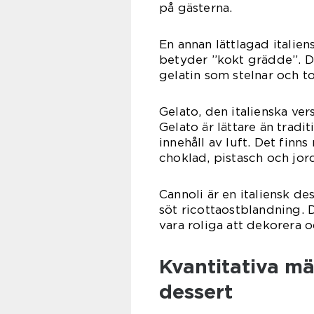
på gästerna.
En annan lättlagad italie
betyder ”kokt grädde”. De
gelatin som stelnar och t
Gelato, den italienska vers
Gelato är lättare än tradi
innehåll av luft. Det finns
choklad, pistasch och jo
Cannoli är en italiensk de
söt ricottaostblandning. 
vara roliga att dekorera 
Kvantitativa mä
dessert