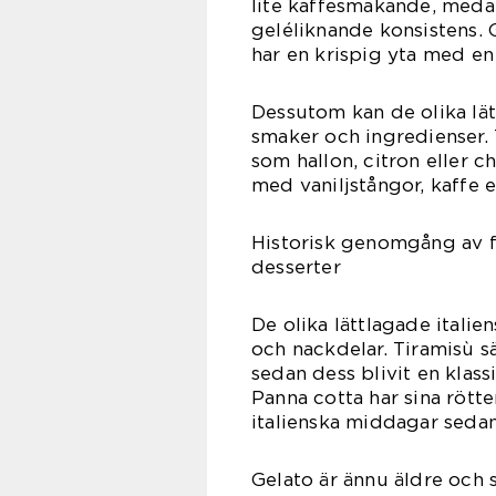
lite kaffesmakande, meda
geléliknande konsistens. 
har en krispig yta med en 
Dessutom kan de olika lät
smaker och ingredienser.
som hallon, citron eller 
med vaniljstångor, kaffe e
Historisk genomgång av fö
desserter
De olika lättlagade italien
och nackdelar. Tiramisù sä
sedan dess blivit en klas
Panna cotta har sina rötter
italienska middagar sedan
Gelato är ännu äldre och