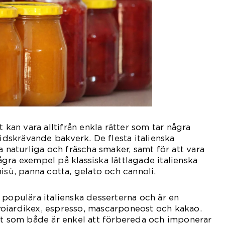
t kan vara alltifrån enkla rätter som tar några
tidskrävande bakverk. De flesta italienska
a naturliga och fräscha smaker, samt för att vara
 Några exempel på klassiska lättlagade italienska
isù, panna cotta, gelato och cannoli.
 populära italienska desserterna och är en
oiardikex, espresso, mascarponeost och kakao.
rt som både är enkel att förbereda och imponerar