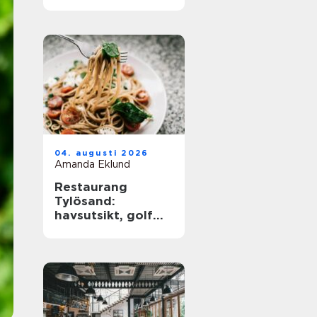
barkultur
04. augusti 2026
Amanda Eklund
Restaurang
Tylösand:
havsutsikt, golf
och
matupplevelser i
samma paket