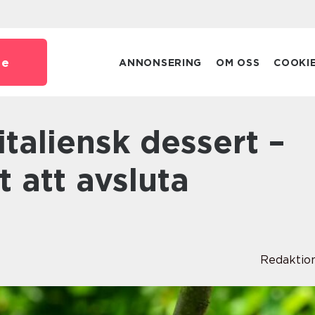
se
ANNONSERING
OM OSS
COOKI
 att avsluta
Redaktio