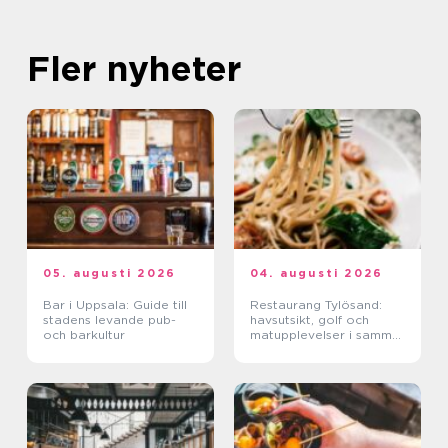
Fler nyheter
05. augusti 2026
04. augusti 2026
Bar i Uppsala: Guide till
Restaurang Tylösand:
stadens levande pub-
havsutsikt, golf och
och barkultur
matupplevelser i samma
paket