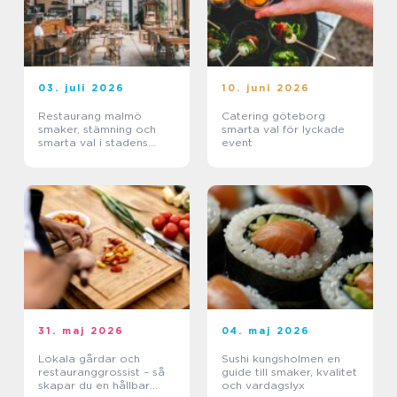
03. juli 2026
10. juni 2026
Restaurang malmö
Catering göteborg
smaker, stämning och
smarta val för lyckade
smarta val i stadens
event
hjärta
31. maj 2026
04. maj 2026
Lokala gårdar och
Sushi kungsholmen en
restauranggrossist – så
guide till smaker, kvalitet
skapar du en hållbar
och vardagslyx