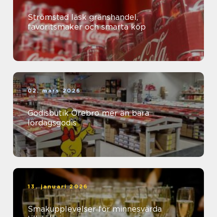
Strömstad läsk gränshandel,
favoritsmaker och smarta köp
02. mars 2026
Godisbutik Örebro mer än bara
lördagsgodis
13. januari 2026
Smakupplevelser för minnesvärda