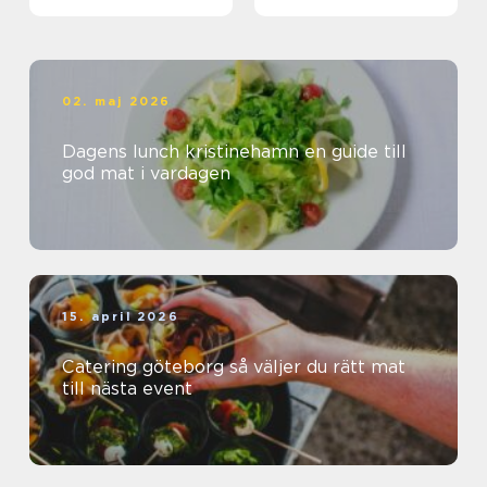
matkedja från jord till
bord
02. maj 2026
Dagens lunch kristinehamn en guide till
god mat i vardagen
15. april 2026
Catering göteborg så väljer du rätt mat
till nästa event