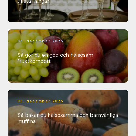
tillställningar
08. december 2025
Så gör du en god och hälsosam
fruktkompott
05. december 2025
Så bakar du hälsosamma och barnvänliga
muffins