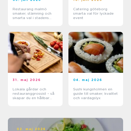
Restaurang malmö
Catering göteborg
smaker, stämning och
smarta val för lyckade
smarta val i stadens
event
hjärta
31. maj 2026
04. maj 2026
Lokala gårdar och
Sushi kungsholmen en
restauranggrossist – så
guide till smaker, kvalitet
skapar du en hållbar
och vardagslyx
matkedja från jord till
bord
02. maj 2026