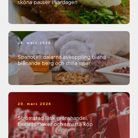
sköna pauser i vardagen
24. mars 2026
Spahotell dalarna avkoppling bland
blånande berg och stilla sjöar
20. mars 2026
Strömstad läsk gränshandel,
favoritsmaker och smarta köp