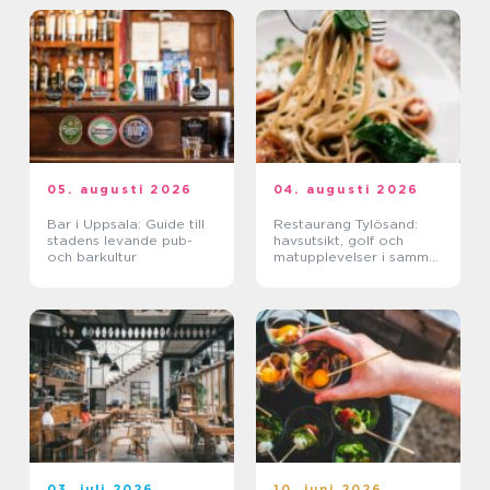
05. augusti 2026
04. augusti 2026
Bar i Uppsala: Guide till
Restaurang Tylösand:
stadens levande pub-
havsutsikt, golf och
och barkultur
matupplevelser i samma
paket
03. juli 2026
10. juni 2026