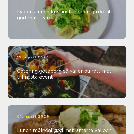
Dagens lunch kristinehamn en guide till
god mat i vardagen
15. april 2026
Catering göteborg så väljer du rätt mat
till nästa event
01. april 2026
Lunch mölndal god mat, smarta val och