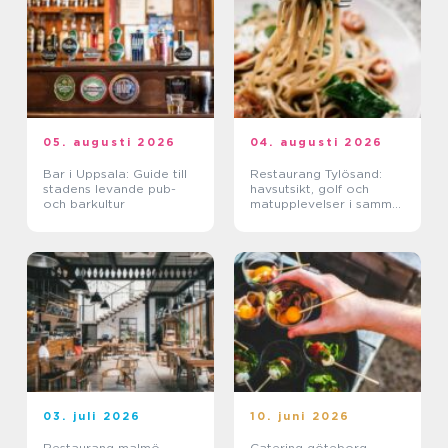
05. augusti 2026
04. augusti 2026
Bar i Uppsala: Guide till
Restaurang Tylösand:
stadens levande pub-
havsutsikt, golf och
och barkultur
matupplevelser i samma
paket
03. juli 2026
10. juni 2026
Restaurang malmö
Catering göteborg