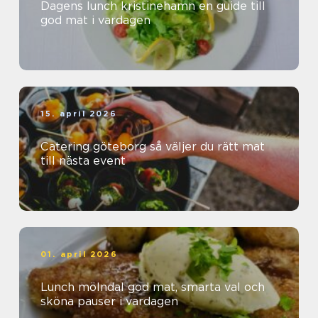
Dagens lunch kristinehamn en guide till
god mat i vardagen
15. april 2026
Catering göteborg så väljer du rätt mat
till nästa event
01. april 2026
Lunch mölndal god mat, smarta val och
sköna pauser i vardagen