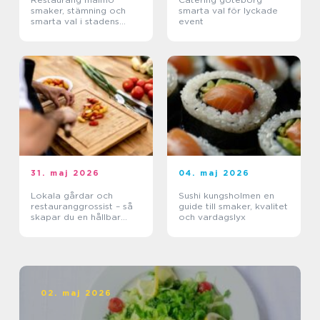
smaker, stämning och
smarta val för lyckade
smarta val i stadens
event
hjärta
31. maj 2026
04. maj 2026
Lokala gårdar och
Sushi kungsholmen en
restauranggrossist – så
guide till smaker, kvalitet
skapar du en hållbar
och vardagslyx
matkedja från jord till
bord
02. maj 2026