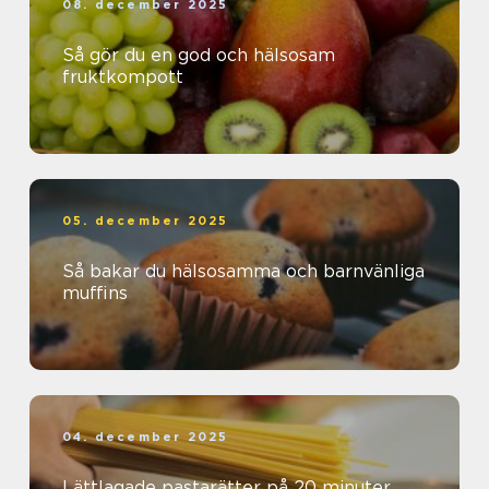
08. december 2025
Så gör du en god och hälsosam
fruktkompott
05. december 2025
Så bakar du hälsosamma och barnvänliga
muffins
04. december 2025
Lättlagade pastarätter på 20 minuter