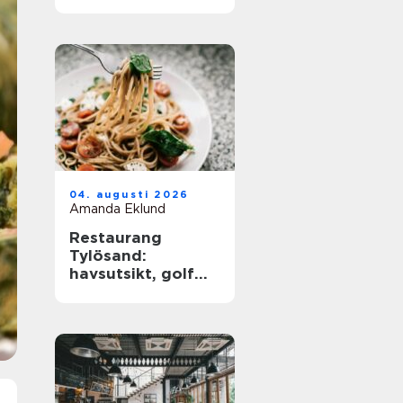
barkultur
04. augusti 2026
Amanda Eklund
Restaurang
Tylösand:
havsutsikt, golf
och
matupplevelser i
samma paket