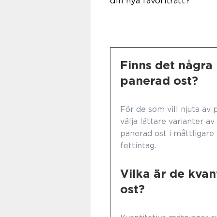
din nya favoriträtt?
Finns det några 
panerad ost?
För de som vill njuta av
välja lättare varianter a
panerad ost i måttligare
fettintag.
Vilka är de kva
ost?