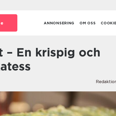
se
ANNONSERING
OM OSS
COOKI
katess
Redaktio