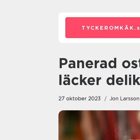
TYCKEROMKÄK.
Panerad ost – En krispig och
läcker deli
27 oktober 2023
Jon Larsson