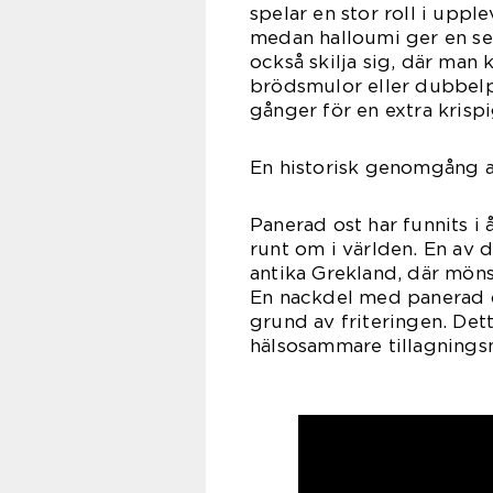
spelar en stor roll i uppl
medan halloumi ger en se
också skilja sig, där ma
brödsmulor eller dubbelp
gånger för en extra krispi
En historisk genomgång a
Panerad ost har funnits i 
runt om i världen. En av
antika Grekland, där möns
En nackdel med panerad os
grund av friteringen. Det
hälsosammare tillagnings