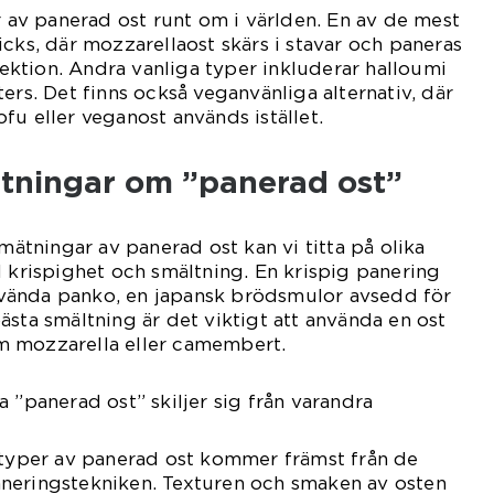
er av panerad ost runt om i världen. En av de mest
icks, där mozzarellaost skärs i stavar och paneras
rfektion. Andra vanliga typer inkluderar halloumi
ers. Det finns också veganvänliga alternativ, där
fu eller veganost används istället.
ätningar om ”panerad ost”
 mätningar av panerad ost kan vi titta på olika
l krispighet och smältning. En krispig panering
vända panko, en japansk brödsmulor avsedd för
ästa smältning är det viktigt att använda en ost
m mozzarella eller camembert.
 ”panerad ost” skiljer sig från varandra
 typer av panerad ost kommer främst från de
neringstekniken. Texturen och smaken av osten