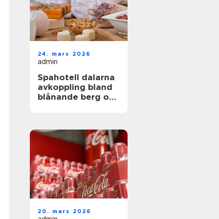
24. mars 2026
admin
Spahotell dalarna
avkoppling bland
blånande berg och
stilla sjöar
20. mars 2026