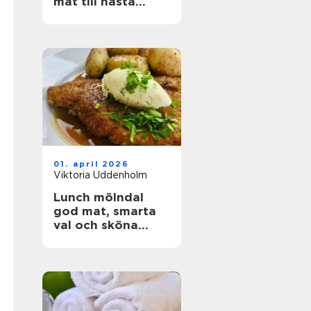
mat till nästa
event
01. april 2026
Viktoria Uddenholm
Lunch mölndal
god mat, smarta
val och sköna
pauser i vardagen