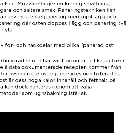
evelsen. Mozzarella ger en krämig smältning,
gare och saltare smak. Paneringstekniken kan
n kan använda enkelpanering med mjöl, ägg och
anering där osten doppas i ägg och panering två
g yta.
v för- och nackdelar med olika ”panerad ost”
århundraden och har varit populär i olika kulturer
 de äldsta dokumenterade recepten kommer från
ter avsmalnade ostar panerades och friterades.
t är dess höga kaloriinnehåll och fetthalt på
ta kan dock hanteras genom att välja
metoder som ugnsbakning istället.