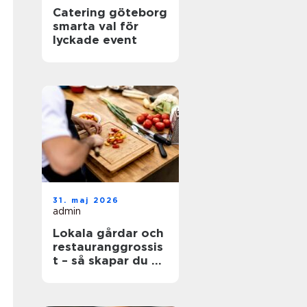
Catering göteborg
smarta val för
lyckade event
31. maj 2026
admin
Lokala gårdar och
restauranggrossis
t – så skapar du en
hållbar matkedja
från jord till bord