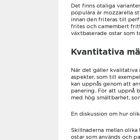
Det finns otaliga variant
populära är mozzarella st
innan den friteras till pe
frites och camembert fritt
växtbaserade ostar som to
Kvantitativa m
När det gäller kvalitativa
aspekter, som till exempe
kan uppnås genom att an
panering. För att uppnå b
med hög smältbarhet, so
En diskussion om hur olika
Skillnaderna mellan olika
ostar som används och pa