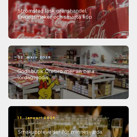
Strömstad läsk gränshandel,
favoritsmaker och smarta köp
02. mars 2026
Godisbutik Örebro mer än bara
lördagsgodis
13. januari 2026
Smakupplevelser för minnesvärda