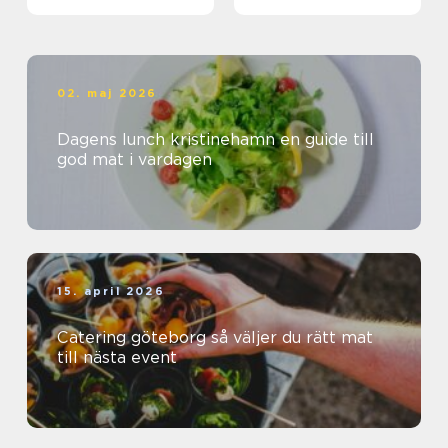
matkedja från jord till
bord
02. maj 2026
Dagens lunch kristinehamn en guide till
god mat i vardagen
15. april 2026
Catering göteborg så väljer du rätt mat
till nästa event