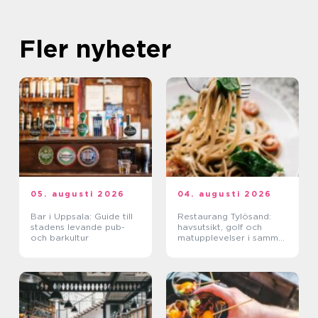
Fler nyheter
05. augusti 2026
04. augusti 2026
Bar i Uppsala: Guide till
Restaurang Tylösand:
stadens levande pub-
havsutsikt, golf och
och barkultur
matupplevelser i samma
paket