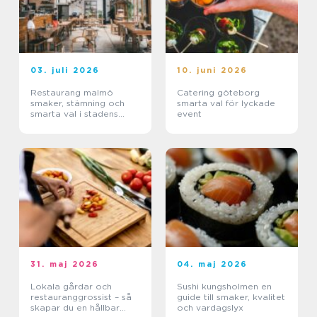
03. juli 2026
10. juni 2026
Restaurang malmö
Catering göteborg
smaker, stämning och
smarta val för lyckade
smarta val i stadens
event
hjärta
31. maj 2026
04. maj 2026
Lokala gårdar och
Sushi kungsholmen en
restauranggrossist – så
guide till smaker, kvalitet
skapar du en hållbar
och vardagslyx