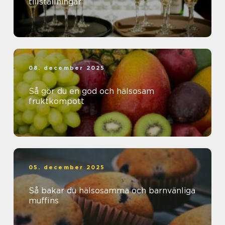
tillställningar
08. december 2025
Så gör du en god och hälsosam
fruktkompott
05. december 2025
Så bakar du hälsosamma och barnvänliga
muffins