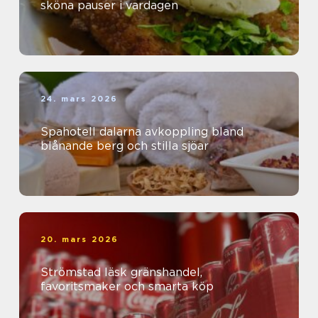
sköna pauser i vardagen
24. mars 2026
Spahotell dalarna avkoppling bland
blånande berg och stilla sjöar
20. mars 2026
Strömstad läsk gränshandel,
favoritsmaker och smarta köp