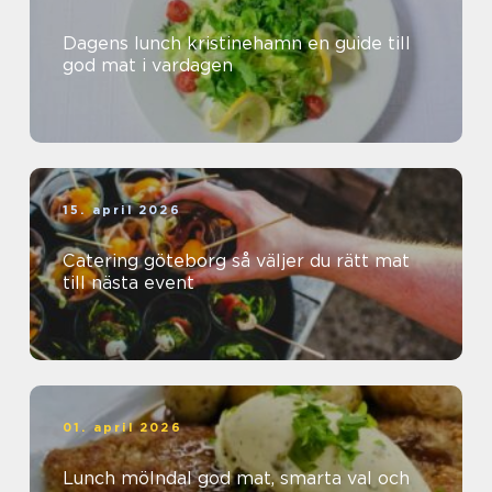
Dagens lunch kristinehamn en guide till
god mat i vardagen
15. april 2026
Catering göteborg så väljer du rätt mat
till nästa event
01. april 2026
Lunch mölndal god mat, smarta val och