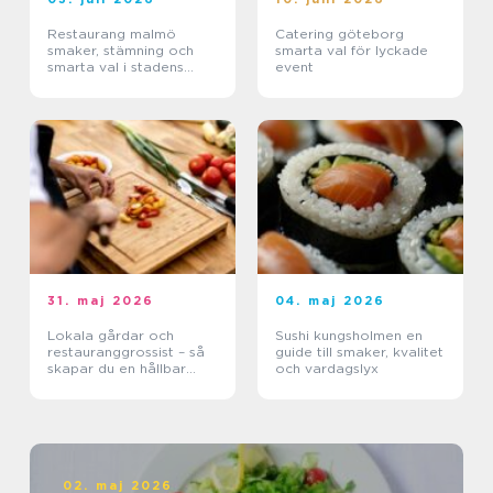
Restaurang malmö
Catering göteborg
smaker, stämning och
smarta val för lyckade
smarta val i stadens
event
hjärta
31. maj 2026
04. maj 2026
Lokala gårdar och
Sushi kungsholmen en
restauranggrossist – så
guide till smaker, kvalitet
skapar du en hållbar
och vardagslyx
matkedja från jord till
bord
02. maj 2026