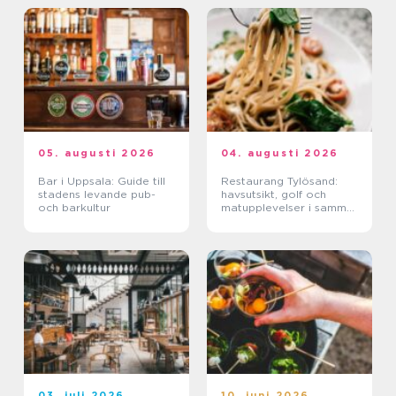
05. augusti 2026
04. augusti 2026
Bar i Uppsala: Guide till
Restaurang Tylösand:
stadens levande pub-
havsutsikt, golf och
och barkultur
matupplevelser i samma
paket
03. juli 2026
10. juni 2026