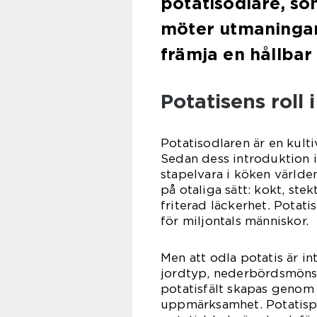
potatisodlare, s
möter utmaningar 
främja en hållbar
Potatisens roll
Potatisodlaren är en kult
Sedan dess introduktion i
stapelvara i köken världen
på otaliga sätt: kokt, ste
friterad läckerhet. Potati
för miljontals människor.
Men att odla potatis är i
jordtyp, nederbördsmönst
potatisfält skapas genom
uppmärksamhet. Potatispl