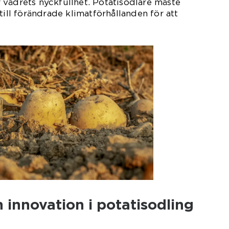
vädrets nyckfullhet. Potatisodlare måste
till förändrade klimatförhållanden för att
innovation i potatisodling