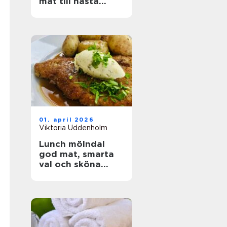
mat till nästa
event
01. april 2026
Viktoria Uddenholm
Lunch mölndal
god mat, smarta
val och sköna
pauser i vardagen