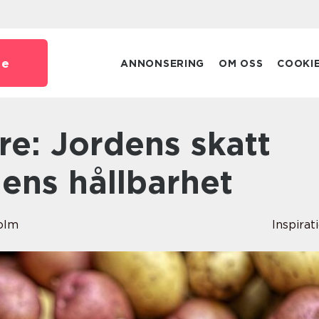
se
ANNONSERING
OM OSS
COOKI
ens hållbarhet
olm
Inspirat