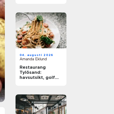
barkultur
04. augusti 2026
Amanda Eklund
Restaurang
Tylösand:
havsutsikt, golf
och
matupplevelser i
samma paket