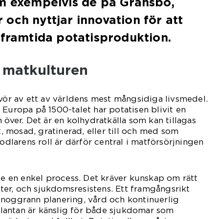
om exempelvis de på Gränsbo,
och nyttjar innovation för att
 framtida potatisproduktion.
 i matkulturen
ivör av ett av världens mest mångsidiga livsmedel.
 Europa på 1500-talet har potatisen blivit en
 över. Det är en kolhydratkälla som kan tillagas
kt, mosad, gratinerad, eller till och med som
sodlarens roll är därför central i matförsörjningen
nte en enkel process. Det kräver kunskap om rätt
er, och sjukdomsresistens. Ett framgångsrikt
 noggrann planering, vård och kontinuerlig
antan är känslig för både sjukdomar som