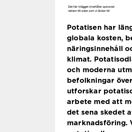
Potatisen har län
globala kosten, b
näringsinnehåll o
klimat. Potatisodl
och moderna utman
befolkningar över
utforskar potatis
arbete med att m
det sena skedet a
marknadsföring. 