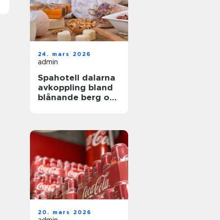
24. mars 2026
admin
Spahotell dalarna
avkoppling bland
blånande berg och
stilla sjöar
20. mars 2026