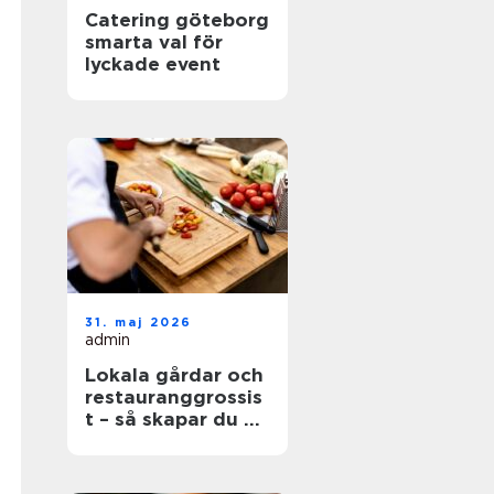
Catering göteborg
smarta val för
lyckade event
31. maj 2026
admin
Lokala gårdar och
restauranggrossis
t – så skapar du en
hållbar matkedja
från jord till bord