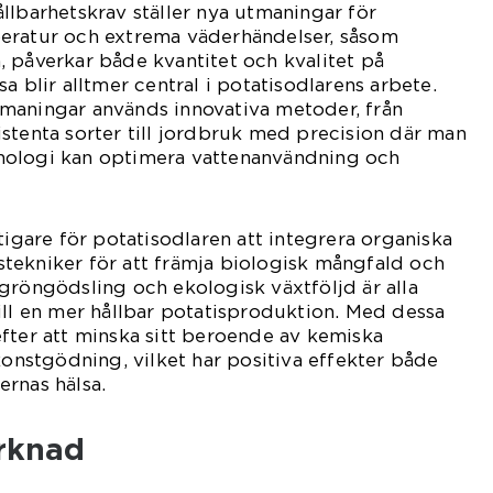
llbarhetskrav ställer nya utmaningar för
eratur och extrema väderhändelser, såsom
 påverkar både kvantitet och kvalitet på
a blir alltmer central i potatisodlarens arbete.
maningar används innovativa metoder, från
stenta sorter till jordbruk med precision där man
nologi kan optimera vattenanvändning och
tigare för potatisodlaren att integrera organiska
tekniker för att främja biologisk mångfald och
gröngödsling och ekologisk växtföljd är alla
ill en mer hållbar potatisproduktion. Med dessa
fter att minska sitt beroende av kemiska
stgödning, vilket har positiva effekter både
rnas hälsa.
arknad