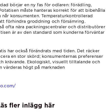
rdad börjar en ny fas för odlaren: förädling,
Potatisen måste hanteras korrekt för att bibehålla
den når konsumenten. Temperaturkontrollerad
att förhindra groddning och försämring.
så ofta nära packningscentraler och distributörer
otatisen är av den standard som kunderna förväntar
tis har också förändrats med tiden. Det räcker
ucera en stor skörd; konsumenternas preferenser
ch krävande. Ekologiskt, visuellt tilltalande och
om värderas högt på marknaden
ag.
bo.com/
äs fler inlägg här