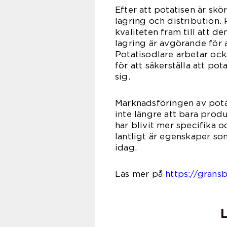
Efter att potatisen är skö
lagring och distribution. 
kvaliteten fram till att 
lagring är avgörande för 
Potatisodlare arbetar ock
för att säkerställa att p
sig.
Marknadsföringen av pota
inte längre att bara prod
har blivit mer specifika o
lantligt är egenskaper s
id
Läs mer på
https://grans
L