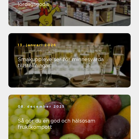
lördagsgodis
13. januari 2026
Smakupplevelser för minnesvärda
tillställningar
08. december 2025
Så gör du en god och hälsosam
fruktkompott