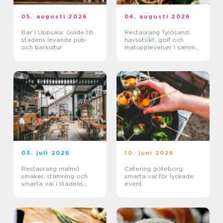
05. augusti 2026
04. augusti 2026
Bar i Uppsala: Guide till
Restaurang Tylösand:
stadens levande pub-
havsutsikt, golf och
och barkultur
matupplevelser i samma
paket
03. juli 2026
10. juni 2026
Restaurang malmö
Catering göteborg
smaker, stämning och
smarta val för lyckade
smarta val i stadens
event
hjärta