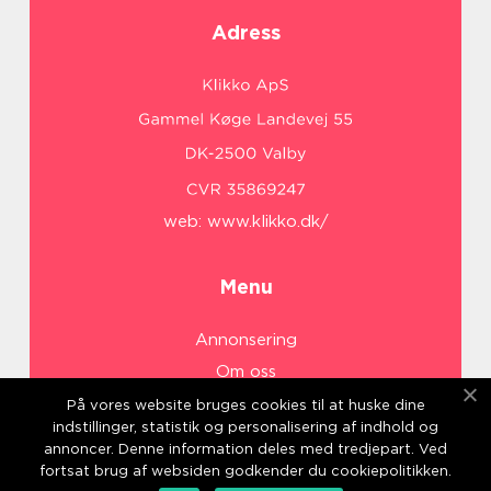
Adress
web:
www.klikko.dk/
Menu
Annonsering
Om oss
Cookies
På vores website bruges cookies til at huske dine
indstillinger, statistik og personalisering af indhold og
Kontakta oss
annoncer. Denne information deles med tredjepart. Ved
Sitemap
fortsat brug af websiden godkender du cookiepolitikken.