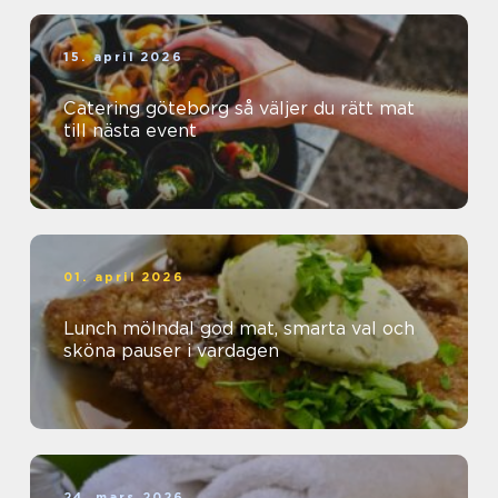
15. april 2026
Catering göteborg så väljer du rätt mat
till nästa event
01. april 2026
Lunch mölndal god mat, smarta val och
sköna pauser i vardagen
24. mars 2026