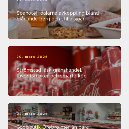
Spahotell dalarna avkoppling bland
blånande berg och stilla sjöar
20. mars 2026
Strömstad läsk gränshandel,
favoritsmaker och smarta köp
02. mars 2026
Godisbutik Örebro mer än bara