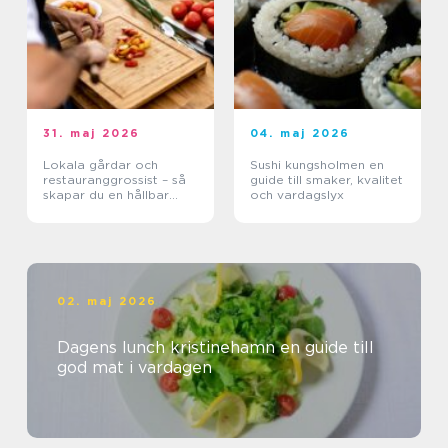
31. maj 2026
04. maj 2026
Lokala gårdar och
Sushi kungsholmen en
restauranggrossist – så
guide till smaker, kvalitet
skapar du en hållbar
och vardagslyx
matkedja från jord till
bord
02. maj 2026
Dagens lunch kristinehamn en guide till
god mat i vardagen