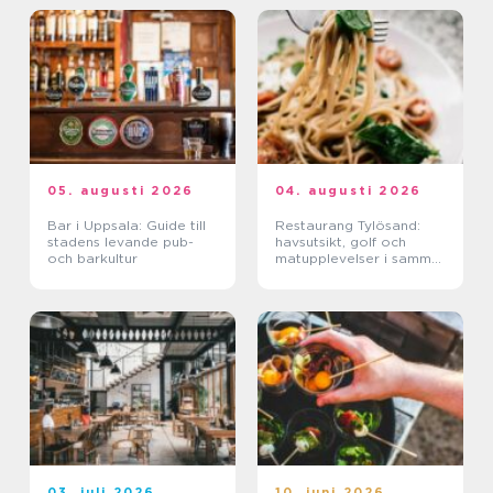
05. augusti 2026
04. augusti 2026
Bar i Uppsala: Guide till
Restaurang Tylösand:
stadens levande pub-
havsutsikt, golf och
och barkultur
matupplevelser i samma
paket
03. juli 2026
10. juni 2026