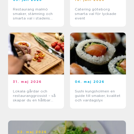
Restaurang malmö
Catering göteborg
smaker, stämning och
smarta val för lyckade
smarta val i stadens
event
hjärta
31. maj 2026
04. maj 2026
Lokala gårdar och
Sushi kungsholmen en
restauranggrossist – så
guide till smaker, kvalitet
skapar du en hållbar
och vardagslyx
matkedja från jord till
bord
02. maj 2026