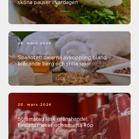
sköna pauser i vardagen
24. mars 2026
Spahotell dalarna avkoppling bland
blånande berg och stilla sjöar
20. mars 2026
Strömstad läsk gränshandel,
favoritsmaker och smarta köp