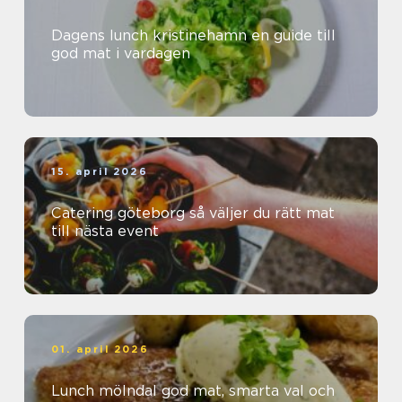
Dagens lunch kristinehamn en guide till
god mat i vardagen
15. april 2026
Catering göteborg så väljer du rätt mat
till nästa event
01. april 2026
Lunch mölndal god mat, smarta val och