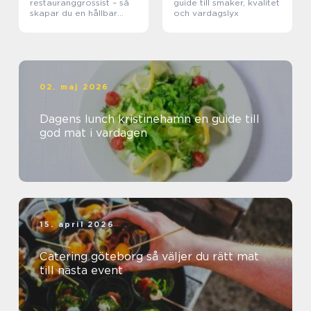
restauranggrossist – så
guide till smaker, kvalitet
skapar du en hållbar
och vardagslyx
matkedja från jord till
bord
02. maj 2026
Dagens lunch kristinehamn en guide till
god mat i vardagen
15. april 2026
Catering göteborg så väljer du rätt mat
till nästa event