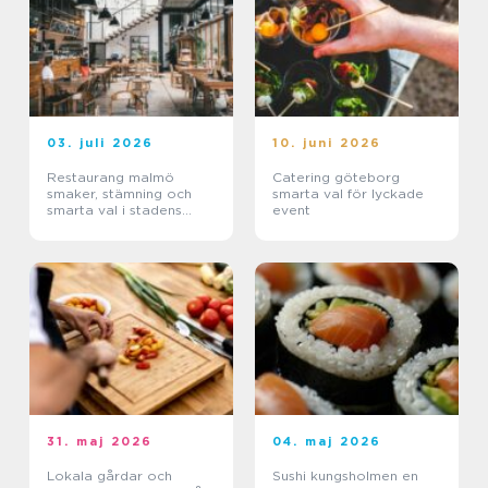
03. juli 2026
10. juni 2026
Restaurang malmö
Catering göteborg
smaker, stämning och
smarta val för lyckade
smarta val i stadens
event
hjärta
31. maj 2026
04. maj 2026
Lokala gårdar och
Sushi kungsholmen en