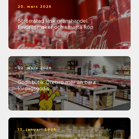
20. mars 2026
Strömstad läsk gränshandel,
favoritsmaker och smarta köp
02. mars 2026
Godisbutik Örebro mer än bara
lördagsgodis
13. januari 2026