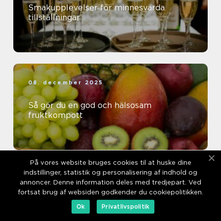
Smakupplevelser för minnesvärda
tillställningar
08. december 2025
Så gör du en god och hälsosam
fruktkompott
På vores website bruges cookies til at huske dine
indstillinger, statistik og personalisering af indhold og
05. december 2025
annoncer. Denne information deles med tredjepart. Ved
fortsat brug af websiden godkender du cookiepolitikken.
Så bakar du hälsosamma och barnvänliga
Ok
Privatlivspolitik
muffins