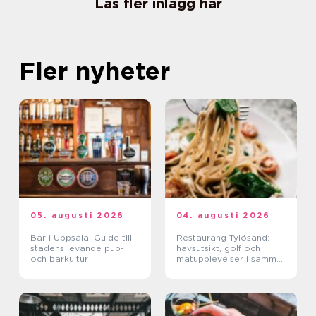
Läs fler inlägg här
Fler nyheter
05. augusti 2026
04. augusti 2026
Bar i Uppsala: Guide till
Restaurang Tylösand:
stadens levande pub-
havsutsikt, golf och
och barkultur
matupplevelser i samma
paket