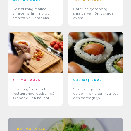
Restaurang malmö
Catering göteborg
smaker, stämning och
smarta val för lyckade
smarta val i stadens
event
hjärta
31. maj 2026
04. maj 2026
Lokala gårdar och
Sushi kungsholmen en
restauranggrossist – så
guide till smaker, kvalitet
skapar du en hållbar
och vardagslyx
matkedja från jord till
bord
02. maj 2026