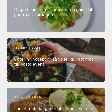
Dagens lunch kristinehamn en guide till
god mat i vardagen
15. april 2026
Catering göteborg så väljer du rätt mat
till nästa event
01. april 2026
Lunch mölndal god mat, smarta val och