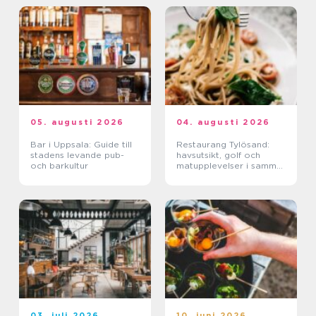
05. augusti 2026
04. augusti 2026
Bar i Uppsala: Guide till
Restaurang Tylösand:
stadens levande pub-
havsutsikt, golf och
och barkultur
matupplevelser i samma
paket
03. juli 2026
10. juni 2026