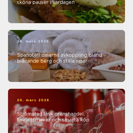
sköna pauser i vardagen
24. mars 2026
Spahotell dalarna avkoppling bland
blånande berg och stilla sjöar
20. mars 2026
Strömstad läsk gränshandel,
favoritsmaker och smarta köp