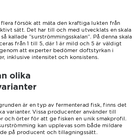
flera försök att mäta den kraftiga lukten från
ivt sätt. Det har till och med utvecklats en skala
 så kallade ”surströmmingsskalan”. På denna skala
ras från 1 till 5, där 1 är mild och 5 är väldigt
s genom att experter bedömer doftstyrkan i
r, inklusive intensitet och konsistens.
an olika
arianter
runden är en typ av fermenterad fisk, finns det
ika varianter. Vissa producenter använder till
 och örter för att ge fisken en unik smakprofil.
t surströmming kan upplevas som både mildare
e på producent och tillagningssätt.