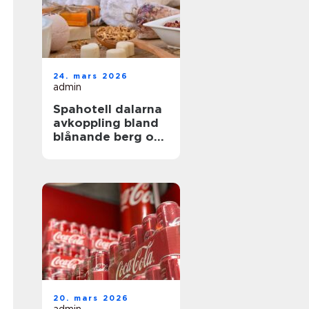
24. mars 2026
admin
Spahotell dalarna
avkoppling bland
blånande berg och
stilla sjöar
20. mars 2026