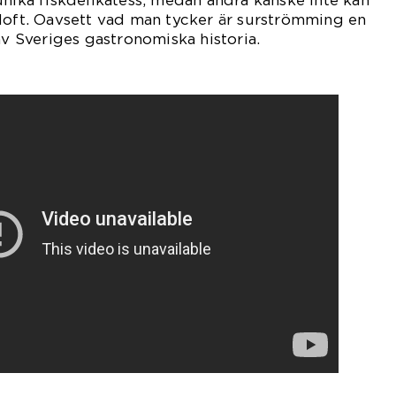
unika fiskdelikatess, medan andra kanske inte kan
doft. Oavsett vad man tycker är surströmming en
av Sveriges gastronomiska historia.