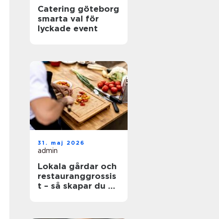
Catering göteborg
smarta val för
lyckade event
31. maj 2026
admin
Lokala gårdar och
restauranggrossis
t – så skapar du en
hållbar matkedja
från jord till bord