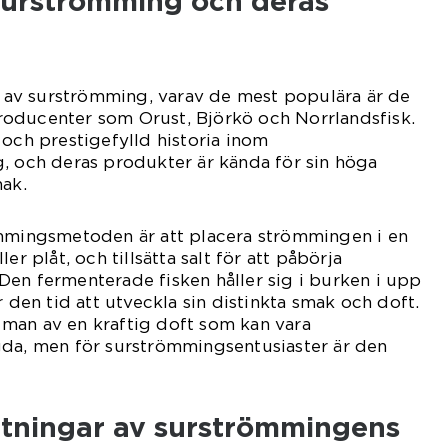
 surströmming och deras
er av surströmming, varav de mest populära är de
oducenter som Orust, Björkö och Norrlandsfisk.
 och prestigefylld historia inom
, och deras produkter är kända för sin höga
mak.
ömmingsmetoden är att placera strömmingen i en
er plåt, och tillsätta salt för att påbörja
en fermenterade fisken håller sig i burken i upp
 ger den tid att utveckla sin distinkta smak och doft.
man av en kraftig doft som kan vara
gda, men för surströmmingsentusiaster är den
ätningar av surströmmingens