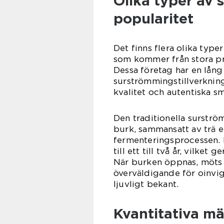
Olika typer av
popularitet
Det finns flera olika typ
som kommer från stora pr
Dessa företag har en lång
surströmmingstillverkning
kvalitet och autentiska s
Den traditionella surstr
burk, sammansatt av trä ell
fermenteringsprocessen. D
till ett till två år, vilket
När burken öppnas, möts 
överväldigande för oinvi
ljuvligt bekant.
Kvantitativa m