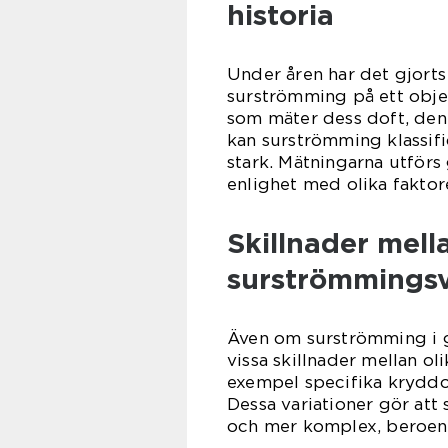
historia
Under åren har det gjorts 
surströmming på ett objekt
som mäter dess doft, den
kan surströmming klassifice
stark. Mätningarna utför
enlighet med olika faktore
Skillnader mell
surströmmingsv
Även om surströmming i g
vissa skillnader mellan ol
exempel specifika kryddor
Dessa variationer gör at
och mer komplex, beroend