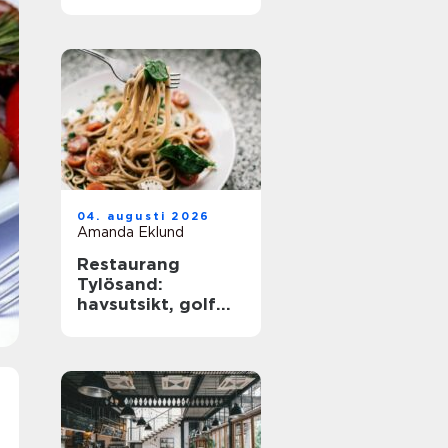
barkultur
04. augusti 2026
Amanda Eklund
Restaurang
Tylösand:
havsutsikt, golf
och
matupplevelser i
samma paket