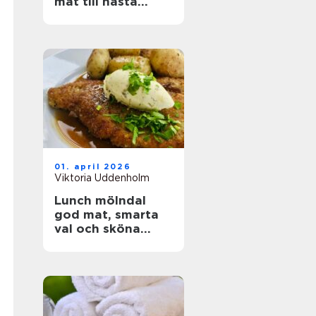
mat till nästa
event
01. april 2026
Viktoria Uddenholm
Lunch mölndal
god mat, smarta
val och sköna
pauser i vardagen