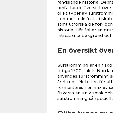
fängslande historia. Denn
omfattande översikt över 
olika typer av surströmmi
kommer också att diskuter
samt utforska de för- oc
historia. Här följer en g
intressanta bakgrund och
En översikt öve
Surströmming är en fiskde
tidiga 1700-talets Norrlan
användes surströmming som
året runt. Metoden för at
fermenteras i en mix av s
fiskarna en unik smak och
surströmming så speciellt