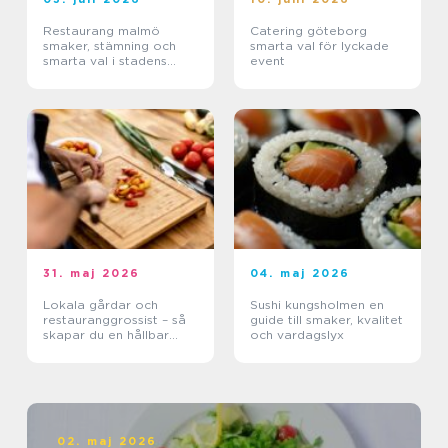
Restaurang malmö
Catering göteborg
smaker, stämning och
smarta val för lyckade
smarta val i stadens
event
hjärta
31. maj 2026
04. maj 2026
Lokala gårdar och
Sushi kungsholmen en
restauranggrossist – så
guide till smaker, kvalitet
skapar du en hållbar
och vardagslyx
matkedja från jord till
bord
02. maj 2026