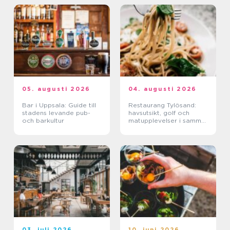
05. augusti 2026
04. augusti 2026
Bar i Uppsala: Guide till
Restaurang Tylösand:
stadens levande pub-
havsutsikt, golf och
och barkultur
matupplevelser i samma
paket
03. juli 2026
10. juni 2026