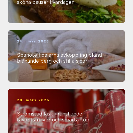
sköna pauser i vardagen
24. mars 2026
Spahotell dalarna avkoppling bland
blånande berg och stilla sjöar
20. mars 2026
Strömstad läsk gränshandel,
favoritsmaker och smarta köp