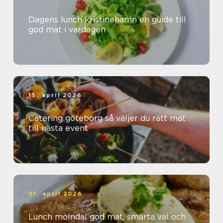
Dagens lunch kristinehamn en guide till
god mat i vardagen
15. april 2026
Catering göteborg så väljer du rätt mat
till nästa event
01. april 2026
Lunch mölndal god mat, smarta val och