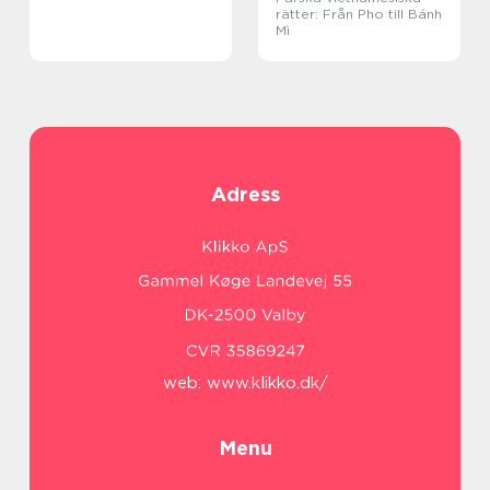
rätter: Från Pho till Bánh
Mì
Adress
web:
www.klikko.dk/
Menu