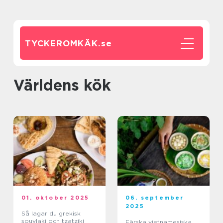
TYCKEROMKÄK.
se
Världens kök
01. oktober 2025
06. september
2025
Så lagar du grekisk
souvlaki och tzatziki
Färska vietnamesiska