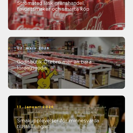
Strömstad läsk gränshandel,
favoritsmaker och smarta köp
02. mars 2026
Godisbutik Örebro mer än bara
lördagsgodis
13. januari 2026
Smakupplevelser för minnesvärda
tillställningar