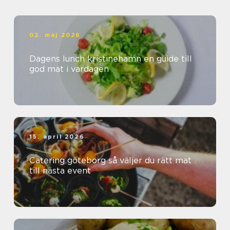
02. maj 2026
Dagens lunch kristinehamn en guide till
god mat i vardagen
15. april 2026
Catering göteborg så väljer du rätt mat
till nästa event