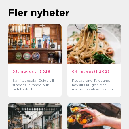
Fler nyheter
05. augusti 2026
04. augusti 2026
Bar i Uppsala: Guide till
Restaurang Tylösand:
stadens levande pub-
havsutsikt, golf och
och barkultur
matupplevelser i samma
paket