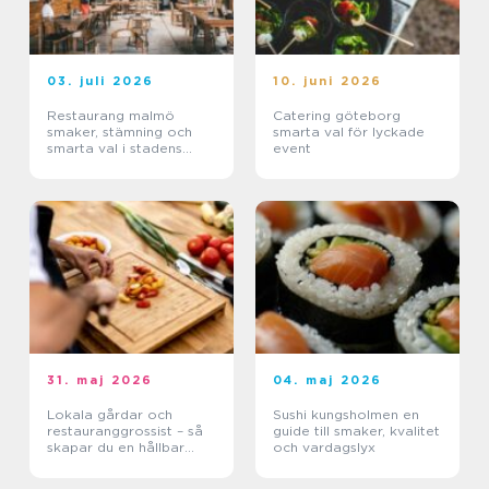
03. juli 2026
10. juni 2026
Restaurang malmö
Catering göteborg
smaker, stämning och
smarta val för lyckade
smarta val i stadens
event
hjärta
31. maj 2026
04. maj 2026
Lokala gårdar och
Sushi kungsholmen en
restauranggrossist – så
guide till smaker, kvalitet
skapar du en hållbar
och vardagslyx
matkedja från jord till
bord