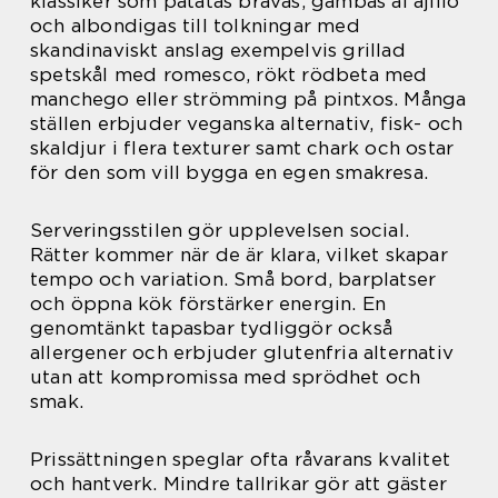
klassiker som patatas bravas, gambas al ajillo
och albondigas till tolkningar med
skandinaviskt anslag exempelvis grillad
spetskål med romesco, rökt rödbeta med
manchego eller strömming på pintxos. Många
ställen erbjuder veganska alternativ, fisk- och
skaldjur i flera texturer samt chark och ostar
för den som vill bygga en egen smakresa.
Serveringsstilen gör upplevelsen social.
Rätter kommer när de är klara, vilket skapar
tempo och variation. Små bord, barplatser
och öppna kök förstärker energin. En
genomtänkt tapasbar tydliggör också
allergener och erbjuder glutenfria alternativ
utan att kompromissa med sprödhet och
smak.
Prissättningen speglar ofta råvarans kvalitet
och hantverk. Mindre tallrikar gör att gäster