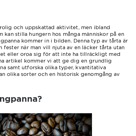
n rolig och uppskattad aktivitet, men ibland
m kan stilla hungern hos många människor på en
ångpanna kommer in i bilden. Denna typ av tårta är
h fester när man vill njuta av en läcker tårta utan
t eller oroa sig för att inte ha tillräckligt med
enna artikel kommer vi att ge dig en grundlig
nna samt utforska olika typer, kvantitativa
lan olika sorter och en historisk genomgång av
långpanna?