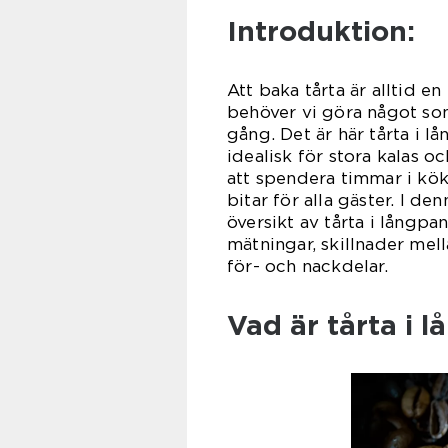
Introduktion:
Att baka tårta är alltid e
behöver vi göra något so
gång. Det är här tårta i l
idealisk för stora kalas oc
att spendera timmar i köke
bitar för alla gäster. I d
översikt av tårta i långpa
mätningar, skillnader mel
för- och nackdelar.
Vad är tårta i 