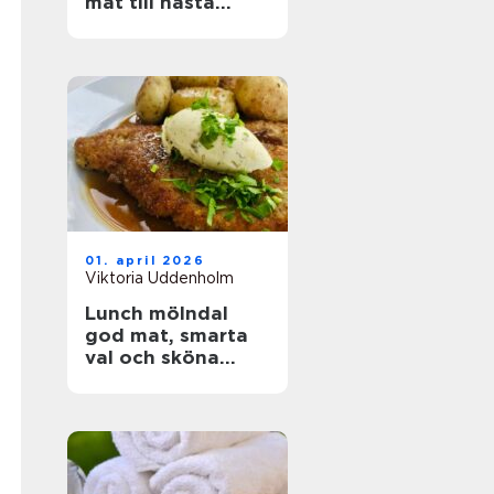
mat till nästa
event
01. april 2026
Viktoria Uddenholm
Lunch mölndal
god mat, smarta
val och sköna
pauser i vardagen