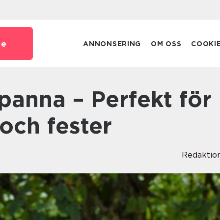
se
ANNONSERING
OM OSS
COOKI
 och fester
Redaktio