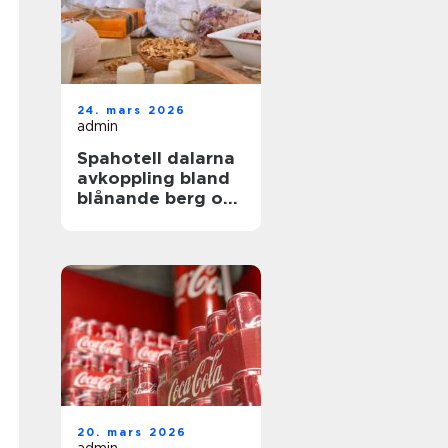
24. mars 2026
admin
Spahotell dalarna
avkoppling bland
blånande berg och
stilla sjöar
20. mars 2026