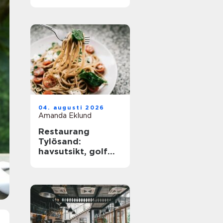
barkultur
04. augusti 2026
Amanda Eklund
Restaurang
Tylösand:
havsutsikt, golf
och
matupplevelser i
samma paket