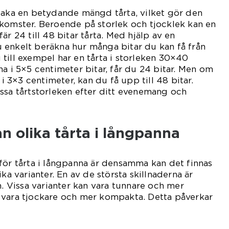
baka en betydande mängd tårta, vilket gör den
komster. Beroende på storlek och tjocklek kan en
är 24 till 48 bitar tårta. Med hjälp av en
 enkelt beräkna hur många bitar du kan få från
till exempel har en tårta i storleken 30×40
na i 5×5 centimeter bitar, får du 24 bitar. Men om
 i 3×3 centimeter, kan du få upp till 48 bitar.
ssa tårtstorleken efter ditt evenemang och
an olika tårta i långpanna
för tårta i långpanna är densamma kan det finnas
ika varianter. En av de största skillnaderna är
n. Vissa varianter kan vara tunnare och mer
 vara tjockare och mer kompakta. Detta påverkar