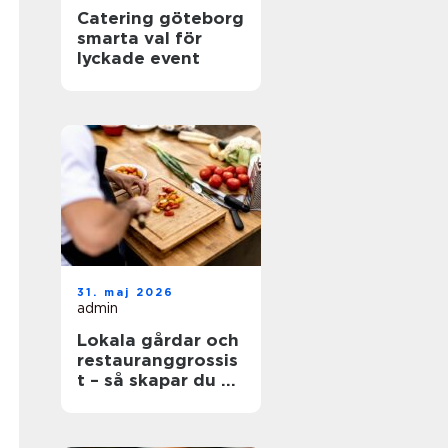
Catering göteborg
smarta val för
lyckade event
31. maj 2026
admin
Lokala gårdar och
restauranggrossis
t – så skapar du en
hållbar matkedja
från jord till bord