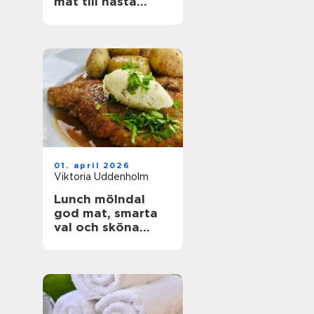
mat till nästa
event
01. april 2026
Viktoria Uddenholm
Lunch mölndal
god mat, smarta
val och sköna
pauser i vardagen