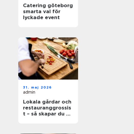
Catering göteborg
smarta val för
lyckade event
31. maj 2026
admin
Lokala gårdar och
restauranggrossis
t – så skapar du en
hållbar matkedja
från jord till bord