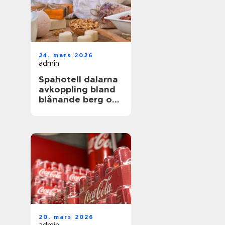
24. mars 2026
admin
Spahotell dalarna
avkoppling bland
blånande berg och
stilla sjöar
20. mars 2026