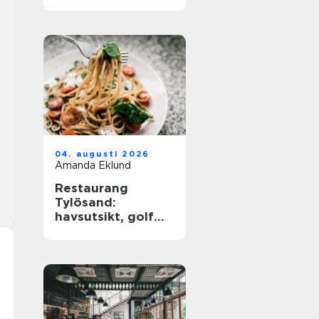
barkultur
04. augusti 2026
Amanda Eklund
Restaurang
Tylösand:
havsutsikt, golf
och
matupplevelser i
samma paket