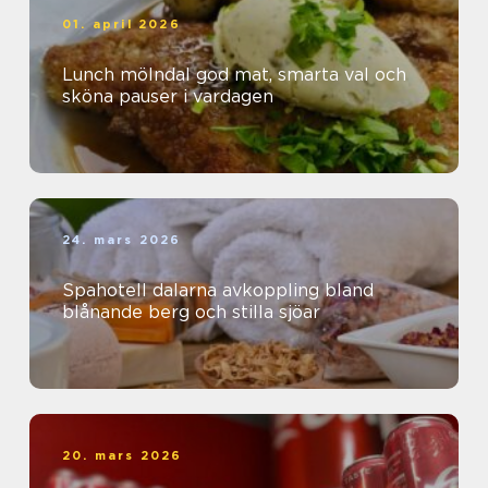
01. april 2026
Lunch mölndal god mat, smarta val och
sköna pauser i vardagen
24. mars 2026
Spahotell dalarna avkoppling bland
blånande berg och stilla sjöar
20. mars 2026