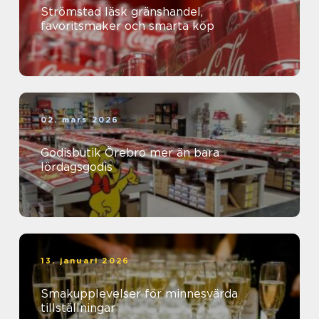
Strömstad läsk gränshandel,
favoritsmaker och smarta köp
02. mars 2026
Godisbutik Örebro mer än bara
lördagsgodis
13. januari 2026
Smakupplevelser för minnesvärda
tillställningar