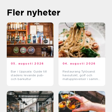
Fler nyheter
05. augusti 2026
04. augusti 2026
Bar i Uppsala: Guide till
Restaurang Tylösand:
stadens levande pub-
havsutsikt, golf och
och barkultur
matupplevelser i samma
paket