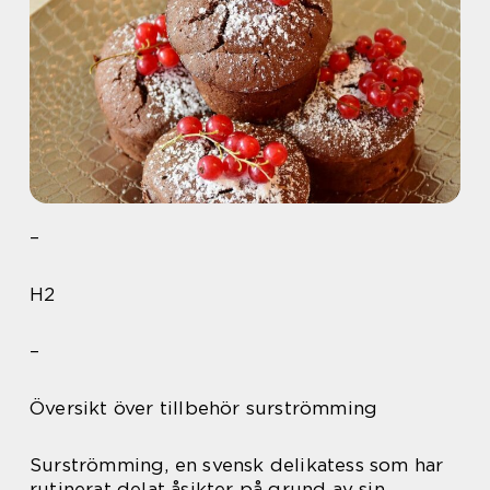
–
H2
–
Översikt över tillbehör surströmming
Surströmming, en svensk delikatess som har
rutinerat delat åsikter på grund av sin