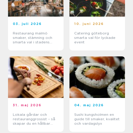
03. juli 2026
10. juni 2026
Restaurang malmö
Catering göteborg
smaker, stämning och
smarta val för lyckade
smarta val i stadens
event
hjärta
31. maj 2026
04. maj 2026
Lokala gårdar och
Sushi kungsholmen en
restauranggrossist – så
guide till smaker, kvalitet
skapar du en hållbar
och vardagslyx
matkedja från jord till
bord