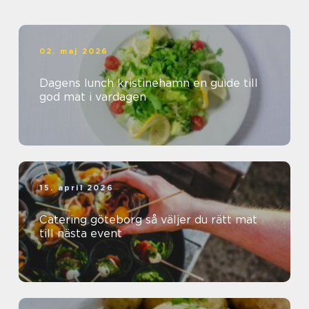
02. maj 2026
Dagens lunch kristinehamn en guide till
god mat i vardagen
15. april 2026
Catering göteborg så väljer du rätt mat
till nästa event