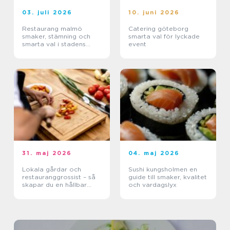
03. juli 2026
10. juni 2026
Restaurang malmö
Catering göteborg
smaker, stämning och
smarta val för lyckade
smarta val i stadens
event
hjärta
31. maj 2026
04. maj 2026
Lokala gårdar och
Sushi kungsholmen en
restauranggrossist – så
guide till smaker, kvalitet
skapar du en hållbar
och vardagslyx
matkedja från jord till
bord