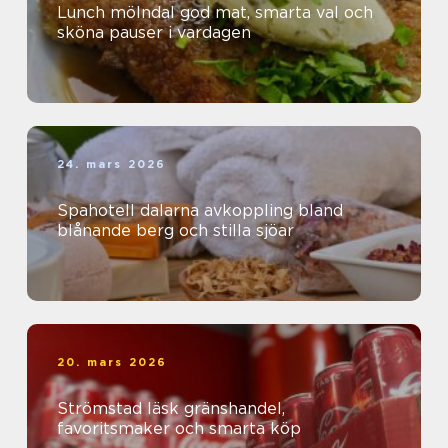
Lunch mölndal god mat, smarta val och
sköna pauser i vardagen
24. mars 2026
Spahotell dalarna avkoppling bland
blånande berg och stilla sjöar
20. mars 2026
Strömstad läsk gränshandel,
favoritsmaker och smarta köp