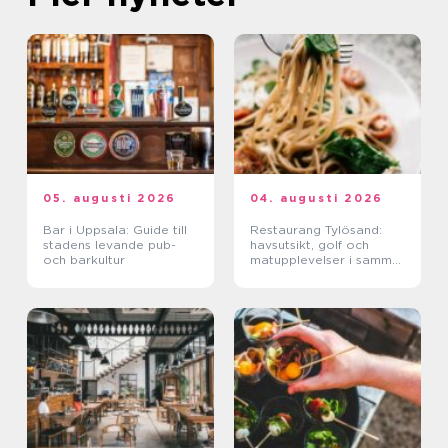
05. augusti 2026
04. augusti 2026
Bar i Uppsala: Guide till
Restaurang Tylösand:
stadens levande pub-
havsutsikt, golf och
och barkultur
matupplevelser i samma
paket