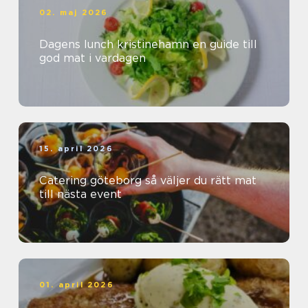
02. maj 2026
Dagens lunch kristinehamn en guide till
god mat i vardagen
15. april 2026
Catering göteborg så väljer du rätt mat
till nästa event
01. april 2026