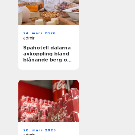
24. mars 2026
admin
Spahotell dalarna
avkoppling bland
blånande berg och
stilla sjöar
20. mars 2026