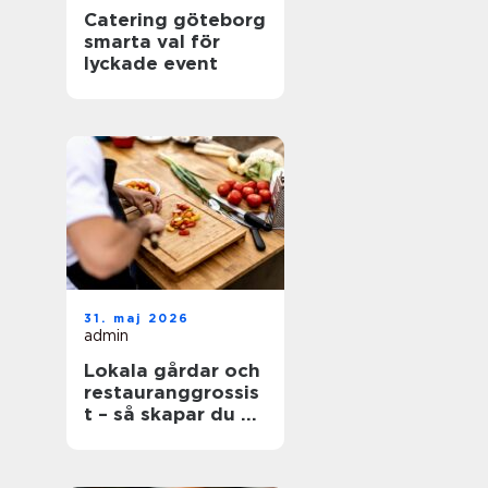
Catering göteborg
smarta val för
lyckade event
31. maj 2026
admin
Lokala gårdar och
restauranggrossis
t – så skapar du en
hållbar matkedja
från jord till bord