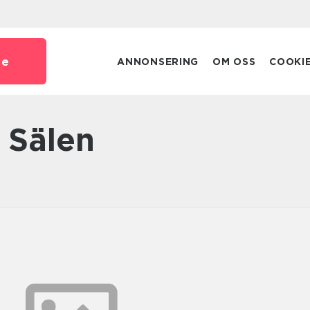
se
ANNONSERING
OM OSS
COOKI
 Sälen