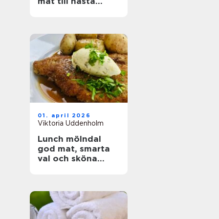
mat till nästa
event
01. april 2026
Viktoria Uddenholm
Lunch mölndal
god mat, smarta
val och sköna
pauser i vardagen