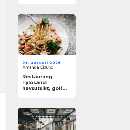
barkultur
04. augusti 2026
Amanda Eklund
Restaurang
Tylösand:
havsutsikt, golf
och
matupplevelser i
samma paket