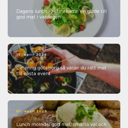
Dagens lunch kristinehamn en guide till
god mat i vardagen
15. april 2026
Catering göteborg så väljer du rätt mat
till nästa event
01. april 2026
Lunch mölndal god mat, smarta val och