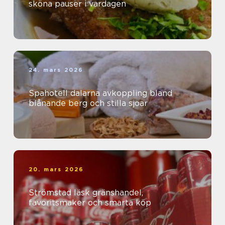
sköna pauser i vardagen
24. mars 2026
Spahotell dalarna avkoppling bland
blånande berg och stilla sjöar
20. mars 2026
Strömstad läsk gränshandel,
favoritsmaker och smarta köp