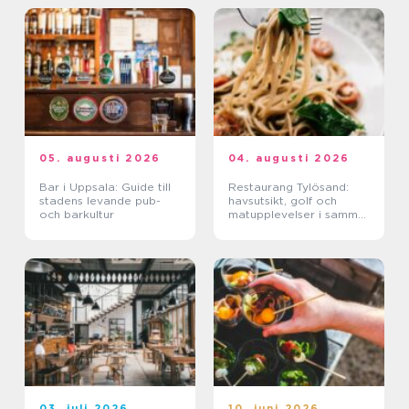
05. augusti 2026
04. augusti 2026
Bar i Uppsala: Guide till
Restaurang Tylösand:
stadens levande pub-
havsutsikt, golf och
och barkultur
matupplevelser i samma
paket
03. juli 2026
10. juni 2026