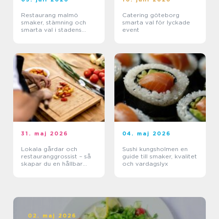
Restaurang malmö
Catering göteborg
smaker, stämning och
smarta val för lyckade
smarta val i stadens
event
hjärta
31. maj 2026
04. maj 2026
Lokala gårdar och
Sushi kungsholmen en
restauranggrossist – så
guide till smaker, kvalitet
skapar du en hållbar
och vardagslyx
matkedja från jord till
bord
02. maj 2026