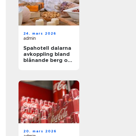
24. mars 2026
admin
Spahotell dalarna
avkoppling bland
blånande berg och
stilla sjöar
20. mars 2026