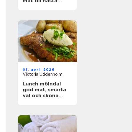
mat till nästa
event
01. april 2026
Viktoria Uddenholm
Lunch mölndal
god mat, smarta
val och sköna
pauser i vardagen