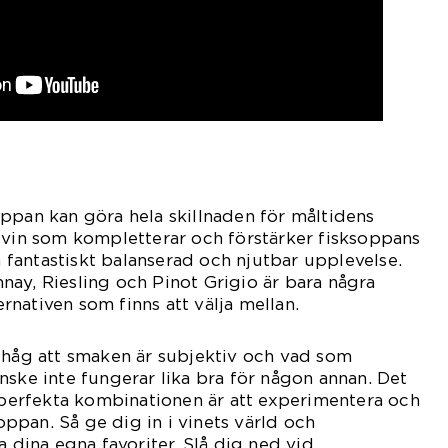
ksoppan kan göra hela skillnaden för måltidens
 vin som kompletterar och förstärker fisksoppans
fantastiskt balanserad och njutbar upplevelse.
ay, Riesling och Pinot Grigio är bara några
nativen som finns att välja mellan.
ihåg att smaken är subjektiv och vad som
nske inte fungerar lika bra för någon annan. Det
n perfekta kombinationen är att experimentera och
soppan. Så ge dig in i vinets värld och
a dina egna favoriter. Slå dig ned vid