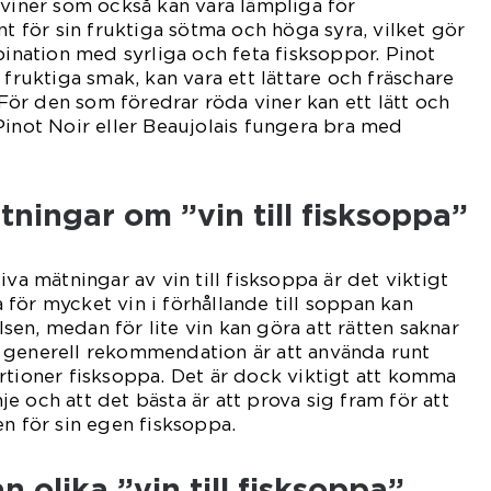
 viner som också kan vara lämpliga för
nt för sin fruktiga sötma och höga syra, vilket gör
bination med syrliga och feta fisksoppor. Pinot
 fruktiga smak, kan vara ett lättare och fräschare
. För den som föredrar röda viner kan ett lätt och
Pinot Noir eller Beaujolais fungera bra med
tningar om ”vin till fisksoppa”
iva mätningar av vin till fisksoppa är det viktigt
ha för mycket vin i förhållande till soppan kan
en, medan för lite vin kan göra att rätten saknar
 generell rekommendation är att använda runt
rtioner fisksoppa. Det är dock viktigt att komma
inje och att det bästa är att prova sig fram för att
en för sin egen fisksoppa.
n olika ”vin till fisksoppa”