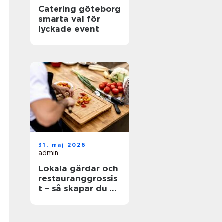
Catering göteborg
smarta val för
lyckade event
31. maj 2026
admin
Lokala gårdar och
restauranggrossis
t – så skapar du en
hållbar matkedja
från jord till bord