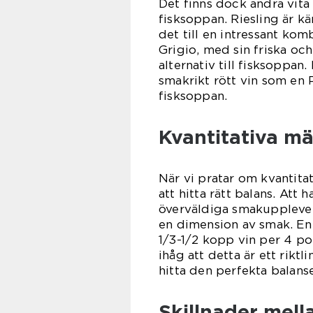
Det finns dock andra vita
fisksoppan. Riesling är kä
det till en intressant kom
Grigio, med sin friska och
alternativ till fisksoppan
smakrikt rött vin som en 
fisksoppan.
Kvantitativa mä
När vi pratar om kvantitat
att hitta rätt balans. Att 
överväldiga smakupplevels
en dimension av smak. En
1/3-1/2 kopp vin per 4 po
ihåg att detta är ett riktl
hitta den perfekta balans
Skillnader mella