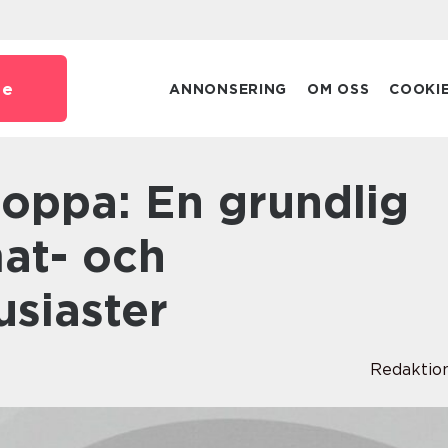
se
ANNONSERING
OM OSS
COOKI
at- och
usiaster
Redaktio