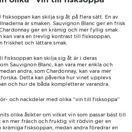
l fisksoppan kan skilja sig åt på flera sätt. En av
llnaderna är smaken. Sauvignon Blanc ger en frisk
Chardonnay ger en krämig och mer fyllig smak.
kan vara en trevlig kontrast till fisksoppan,
 friskhet och lättare smak.
ll fisksoppan kan skilja sig åt är i deras
 som Sauvignon Blanc, kan vara mer enkla och
 medan andra, som Chardonnay, kan vara mer
tforska. Detta kan påverka hur vinet upplevs
an och hur de båda kompletterar varandra.
r- och nackdelar med olika ”vin till fisksoppa”
nits olika åsikter om vilket vin som passar bäst till
t en mer fräsch och fruktig vit rödvin ger en
den krämiga fisksoppan, medan andra föredrar en