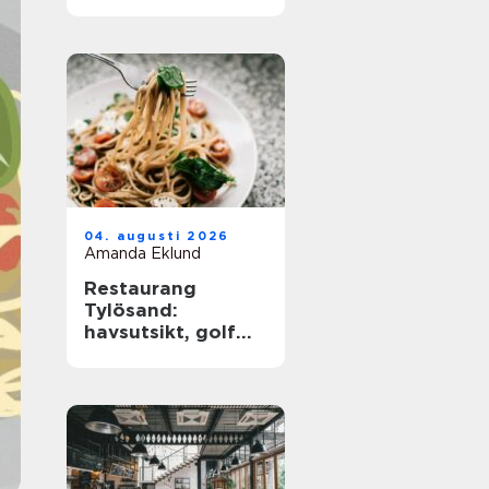
barkultur
04. augusti 2026
Amanda Eklund
Restaurang
Tylösand:
havsutsikt, golf
och
matupplevelser i
samma paket