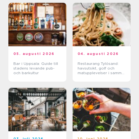
05. augusti 2026
04. augusti 2026
Bar i Uppsala: Guide till
Restaurang Tylösand:
stadens levande pub-
havsutsikt, golf och
och barkultur
matupplevelser i samma
paket
03. juli 2026
10. juni 2026