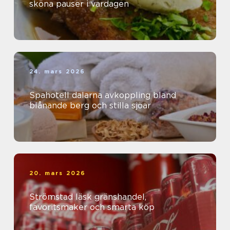
sköna pauser i vardagen
24. mars 2026
Spahotell dalarna avkoppling bland
blånande berg och stilla sjöar
20. mars 2026
Strömstad läsk gränshandel,
favoritsmaker och smarta köp