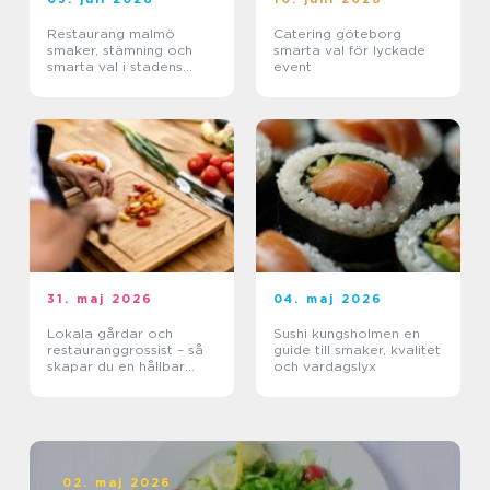
Restaurang malmö
Catering göteborg
smaker, stämning och
smarta val för lyckade
smarta val i stadens
event
hjärta
31. maj 2026
04. maj 2026
Lokala gårdar och
Sushi kungsholmen en
restauranggrossist – så
guide till smaker, kvalitet
skapar du en hållbar
och vardagslyx
matkedja från jord till
bord
02. maj 2026