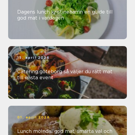
Dagens lunch kristinehamn en guide till
god mat i vardagen
15. april 2026
Catering göteborg så väljer du rätt mat
till nästa event
01. april 2026
Lunch mölndal god mat, smarta val och