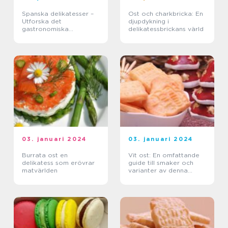
Spanska delikatesser –
Ost och charkbricka: En
Utforska det
djupdykning i
gastronomiska
delikatessbrickans värld
underverket av smaker
och läckerheter
03. januari 2024
03. januari 2024
Burrata ost en
Vit ost: En omfattande
delikatess som erövrar
guide till smaker och
matvärlden
varianter av denna
läckra delikatess