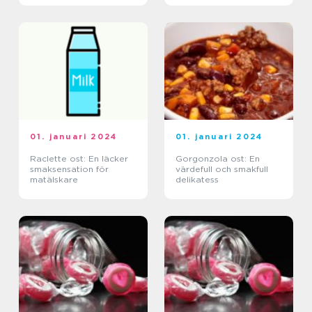
01. januari 2024
01. januari 2024
Raclette ost: En läcker
Gorgonzola ost: En
smaksensation för
värdefull och smakfull
matälskare
delikatess