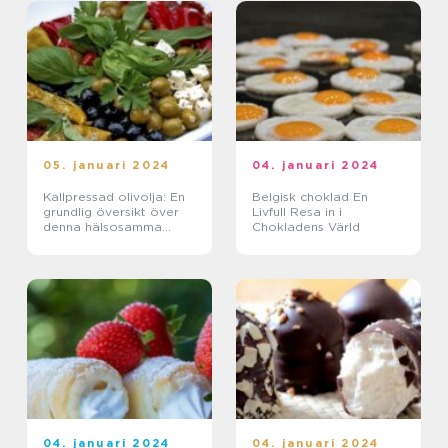
05. januari 2024
04. januari 2024
Kallpressad olivolja: En
Belgisk choklad En
grundlig översikt över
Livfull Resa in i
denna hälsosamma
Chokladens Värld
matessens
04. januari 2024
04. januari 2024