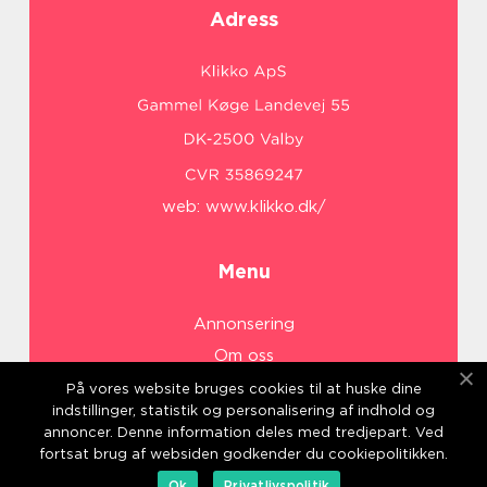
Adress
web:
www.klikko.dk/
Menu
Annonsering
Om oss
Cookies
På vores website bruges cookies til at huske dine
indstillinger, statistik og personalisering af indhold og
Kontakta oss
annoncer. Denne information deles med tredjepart. Ved
Sitemap
fortsat brug af websiden godkender du cookiepolitikken.
Ok
Privatlivspolitik