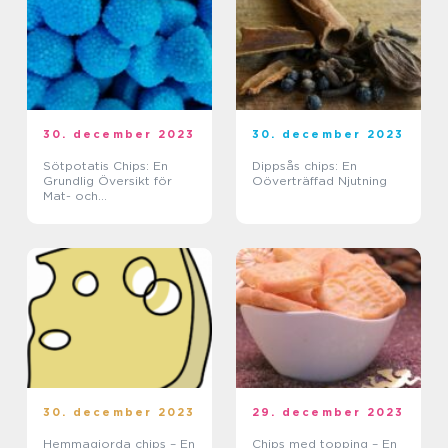
30. december 2023
30. december 2023
Sötpotatis Chips: En
Dippsås chips: En
Grundlig Översikt för
Oöverträffad Njutning
Mat- och
Dryckesentusiaster
30. december 2023
29. december 2023
Hemmagjorda chips – En
Chips med topping – En