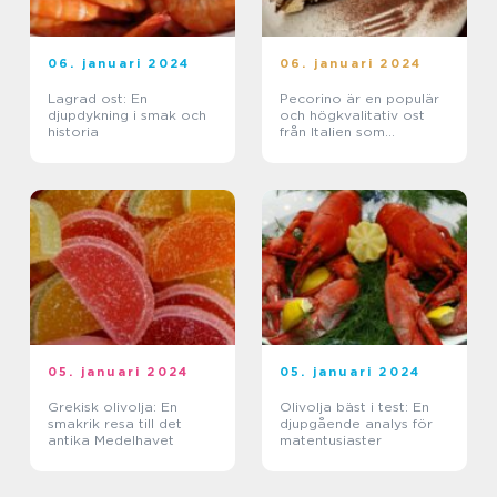
06. januari 2024
06. januari 2024
Lagrad ost: En
Pecorino är en populär
djupdykning i smak och
och högkvalitativ ost
historia
från Italien som
tillverkas av fårmjölk
05. januari 2024
05. januari 2024
Grekisk olivolja: En
Olivolja bäst i test: En
smakrik resa till det
djupgående analys för
antika Medelhavet
matentusiaster