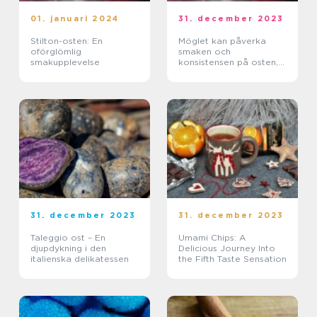
01. januari 2024
31. december 2023
Stilton-osten: En
Möglet kan påverka
oförglömlig
smaken och
smakupplevelse
konsistensen på osten,
så det är viktigt att
förstå hur det bildas och
vilka olika typer som
finns
31. december 2023
31. december 2023
Taleggio ost – En
Umami Chips: A
djupdykning i den
Delicious Journey Into
italienska delikatessen
the Fifth Taste Sensation