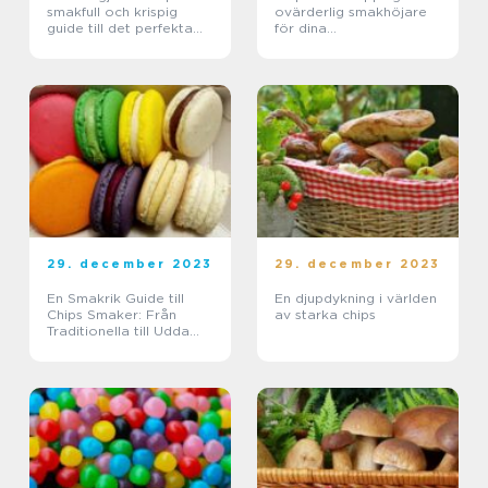
smakfull och krispig
ovärderlig smakhöjare
guide till det perfekta
för dina
snacksen
snacksupplevelser
29. december 2023
29. december 2023
En Smakrik Guide till
En djupdykning i världen
Chips Smaker: Från
av starka chips
Traditionella till Udda
Varianter