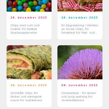
28. december 2023
28. december 2023
Chips med rom och
En Djupdykning i Världen
rödlök: En Delikat
av Goda Chips: En
Snacksupplevelse
Smakfest för Mat- och
Dryckesentusiaster
28. december 2023
08. november 2023
Grönkåls chips: En
Chokladask – En läcker
läcker och näringsrik
och lyxig njutning för
snack för matälskare
chokladälskare