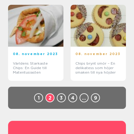
08. november 2023
08. november 2023
Världens Starkaste
Chips brynt smör – En
Chips: En Guide till
delikatess som höjer
Matentusiasten
smaken till nya höjder
1
2
3
4
…
9