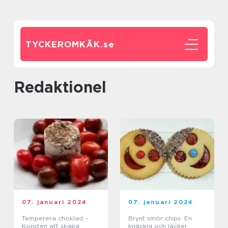
TYCKEROMKÄK.
se
redaktionel
07. januari 2024
07. januari 2024
Temperera choklad –
Brynt smör chips: En
Konsten att skapa
knäckig och läcker