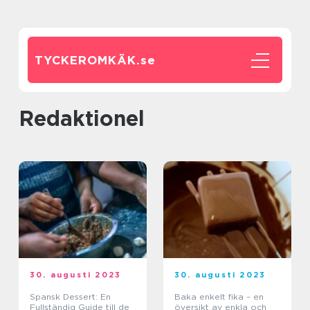
TYCKEROMKÄK.
se
redaktionel
30. augusti 2023
30. augusti 2023
Spansk Dessert: En
Baka enkelt fika – en
Fullständig Guide till de
översikt av enkla och