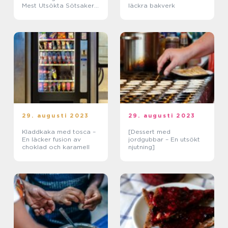
Mest Utsökta Sötsaker
läckra bakverk
från Spanien
29. augusti 2023
29. augusti 2023
Kladdkaka med tosca –
[Dessert med
En läcker fusion av
jordgubbar – En utsökt
choklad och karamell
njutning]