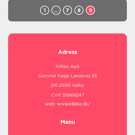
1
…
7
8
9
Adress
web:
www.klikko.dk/
Menu